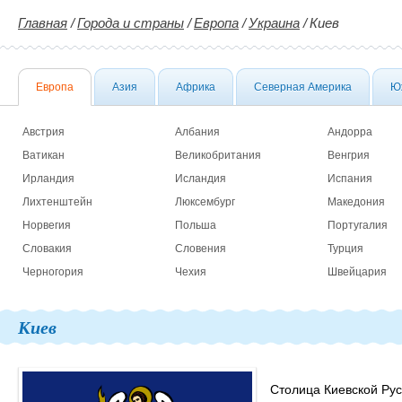
Главная
/
Города и страны
/
Европа
/
Украина
/
Киев
Европа
Азия
Африка
Северная Америка
Ю
Австрия
Албания
Андорра
Ватикан
Великобритания
Венгрия
Ирландия
Исландия
Испания
Лихтенштейн
Люксембург
Македония
Норвегия
Польша
Португалия
Словакия
Словения
Турция
Черногория
Чехия
Швейцария
Киев
Столица Киевской Рус