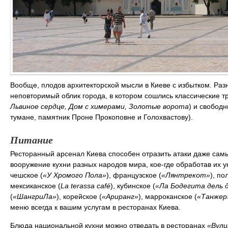
Вообще, плодов архитекторской мысли в Киеве с избытком. Разн
неповторимый облик города, в котором сошлись классические т
Львиное сердце, Дом с химерами, Золотые ворота
) и свобод
тумане, памятник Проне Прокоповне и Голохвастову).
Питание
Ресторанный арсенал Киева способен отразить атаки даже сам
вооружение кухни разных народов мира, кое-где обработав их 
чешское (
«У Хромого Пола»
), французское (
«Лянтрекот»
), по
мексиканское (
La terassa café
), кубинское (
«Ла Бодегита дель 
(
«ШангриЛа»
), корейское (
«Ариранг»
), марроканское (
«Танжер
меню всегда к вашим услугам в ресторанах Киева.
Блюда национальной кухни можно отведать в ресторанах
«Вули