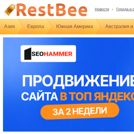
Новости
Города и 
Азия
Европа
Южная Америка
Австралия и