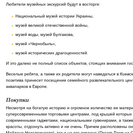
Любители музейных экскурсий будут в восторге:
Национальный музей истории Украины,
музей великой отечественной войны,
музей воды, музей Булгакова,
музей «Чернобыль»,
музей исторических драгоценностей.
И это далеко не полный список объектов, стоящих внимания гос
Веселые ребята, а также их родители могут наведаться в
Киевс
позитива принесет посещение семейного развлекательного це
аквапарков в Европе.
Покупки
Несмотря на богатую историю и огромное количество ее матери
суперсовременными торговыми центрами, под крышей которых 
современными гаджетами, национальными сувенирами, а также 
красоты, отдохнуть активно и не очень. Причем расположены он
Майдане Незалежности), так и на его окраине (
Dream Town
на О