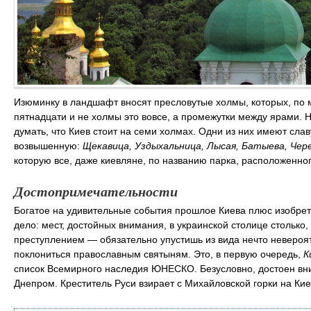
Изюминку в ландшафт вносят пресловутые холмы, которых, по 
пятнадцати и не холмы это вовсе, а промежутки между ярами. 
думать, что Киев стоит на семи холмах. Одни из них имеют сл
возвышенную:
Щекавица, Уздыхальница, Лысая, Батыева, Чер
которую все, даже киевляне, по названию парка, расположенн
Достопримечательности
Богатое на удивительные события прошлое Киева плюс изобрет
дело: мест, достойных внимания, в украинской столице столько
преступлением — обязательно упустишь из вида нечто невероя
поклониться православным святыням. Это, в первую очередь,
К
список Всемирного наследия ЮНЕСКО. Безусловно, достоен в
Днепром. Креститель Руси взирает с Михайловской горки на Киев