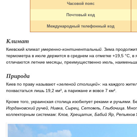
Часовой пояс
Почтовый код
Международный телефонный код
Климат
Киевский климат
умеренно-континентальный
. Зима продолжит
термометра в июле держится в среднем на отметке +19,5 °С, в
отличаются летние месяцы, преимущественно июль, наименьши
Природа
Киев по праву называют «
зеленой столицей
»: на каждого жител
похвастаться лишь 19,2 км², а парижане и вовсе 7 км².
Кроме того, украинская столица изобилует реками и ручьями. Б
Иордановский ручей, Нивка, Сырец, Сетомль, Глыбочица
. Мно
коллекторным системам:
Клов, Хрещатик, Бабий Яр, Репьяхов