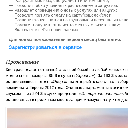
— Разгрузит мастера, специалиста или компанию;
— Позволит гибко управлять расписанием и загрузкой;
— Разошлет оповещения о новых услугах или акциях;
— Позволит принять оплату на карту/кошелек/счет;
— Позволит записываться на групповые и персональные п
— Поможет получить от клиента отзывы о визите к вам;
— Включает в себя сервис чаевых.
Для новых пользователей первый месяц бесплатно.
Зарегистрироваться в сервисе
Проживание
Киев располагает отличной отельной базой на любой кошелек в
можно снять номер за 95 $ в сутки (
«Украина»
). За 183 $ можн
остановившись в отеле «
Опера
», на который, к слову, пал выб
чемпионата Европы 2012 года. Элитные апартаменты в элитн
спуском — за 324 $ в сутки предложит
«Интерконтиненталь К
остановиться в приличном месте за приемлемую плату: чем дал