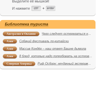
Выделите её мышкой!
И нажмите
Библиотека туриста
Австралия и Океания
Чего следует остерегаться на пляжах Австралии
Азия
Собачий фестиваль по-китайски
Азия
Массив Кондёр – наш ответ Башне дьявола
Азия
8 блюд, которые надо попробовать на острове Пенанг
Северная Америка
Риф Осборн: неудачный эксперимент