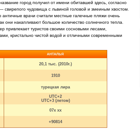
название город получил от имени обитавшей здесь, согласно
— свирепого чудовища с львиной головой и змеиным хвостом.
то античные врачи считали местные галечные пляжи очень
ак они накапливают большое количество солнечного тепла.
мер привлекает туристов своими сосновыми лесами,
ами, кристально чистой водой и отличными современными
АНТАЛЬЯ
20,1 тыс. (2010г.)
1910
турецкая лира
UTC+2
UTC+3 (летом)
07x xx
+90814