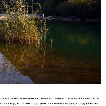
ря и славится не только своим отличным расположением, но и
сских гор, которые подступают к самому морю, а окружают его