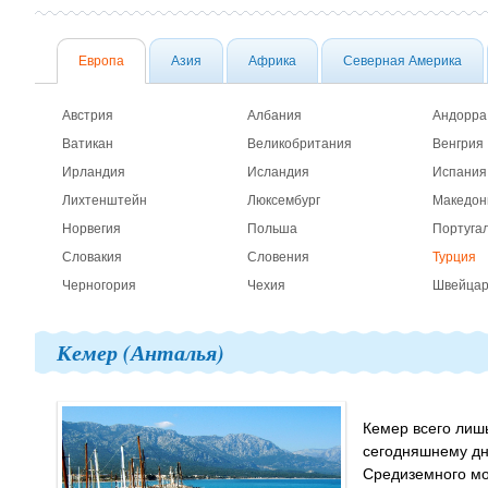
Европа
Азия
Африка
Северная Америка
Австрия
Албания
Андорра
Ватикан
Великобритания
Венгрия
Ирландия
Исландия
Испания
Лихтенштейн
Люксембург
Македон
Норвегия
Польша
Португа
Словакия
Словения
Турция
Черногория
Чехия
Швейца
Кемер (Анталья)
Кемер всего лишь
сегодняшнему дн
Средиземного мо