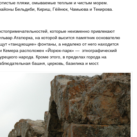
лотистые пляжи, омываемые теплым и чистым морем.
 районы Бельдиби, Кириш, Гёйнюк, Чамьюва и Текирова.
достопримечательностей, которые неизменно привлекают
львар Ататюрка, на которой высится памятник основателю
щут «танцующие» фонтаны, а недалеко от него находится
сти Кемера расположен «Йорюк-парк» — этнографический
рецкого народа. Кроме этого, в пределах города на
блюдательная башня, церковь, базилика и мост.