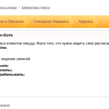
да и страны
Библиотека туриста
ия и Океания
Северная Америка
Африка
m-боте
аписи клиентов никуда. Мало того, что нужно видеть свое распис
Time.
 ведение записей:
зите;
оплаты;
арабатывать;
талья)