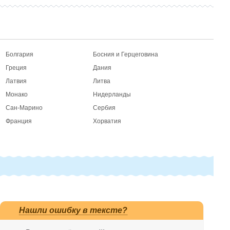
Болгария
Босния и Герцеговина
Греция
Дания
Латвия
Литва
Монако
Нидерланды
Сан-Марино
Сербия
Франция
Хорватия
Нашли ошибку в тексте?