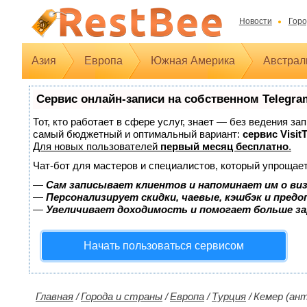
Новости
Горо
Азия
Европа
Южная Америка
Австрал
Сервис онлайн-записи на собственном Telegra
Тот, кто работает в сфере услуг, знает — без ведения з
самый бюджетный и оптимальный вариант:
сервис Visit
Для новых пользователей
первый месяц бесплатно
.
Чат-бот для мастеров и специалистов, который упрощает
—
Сам записывает клиентов и напоминает им о ви
—
Персонализирует скидки, чаевые, кэшбэк и пред
—
Увеличивает доходимость и помогает больше з
Начать пользоваться сервисом
Главная
/
Города и страны
/
Европа
/
Турция
/
Кемер (ан