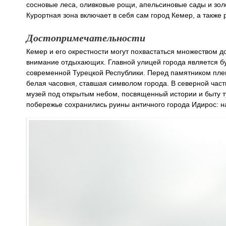
сосновые леса, оливковые рощи, апельсиновые сады и зо
Курортная зона включает в себя сам город Кемер, а также
Достопримечательности
Кемер и его окрестности могут похвастаться множеством 
внимание отдыхающих. Главной улицей города является бу
современной Турецкой Республики. Перед памятником пле
белая часовня, ставшая символом города. В северной ча
музей под открытым небом, посвященный истории и быту ту
побережье сохранились руины античного города Идирос: на