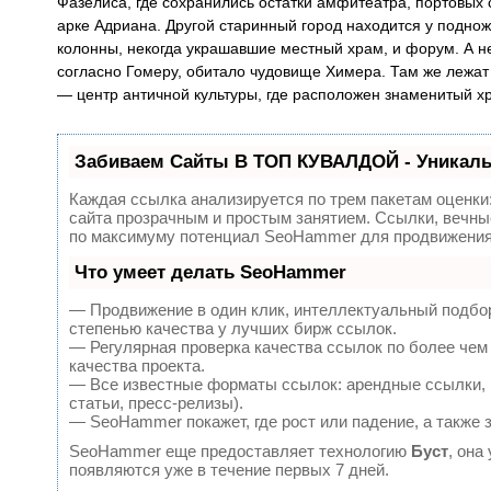
Фазелиса, где сохранились остатки амфитеатра, портовых 
арке Адриана. Другой старинный город находится у подно
колонны, некогда украшавшие местный храм, и форум. А н
согласно Гомеру, обитало чудовище Химера. Там же лежат
— центр античной культуры, где расположен знаменитый х
Забиваем Сайты В ТОП КУВАЛДОЙ - Уникал
Каждая ссылка анализируется по трем пакетам оценки
сайта прозрачным и простым занятием. Ссылки, вечные
по максимуму потенциал SeoHammer для продвижения 
Что умеет делать SeoHammer
— Продвижение в один клик, интеллектуальный подбор
степенью качества у лучших бирж ссылок.
— Регулярная проверка качества ссылок по более чем
качества проекта.
— Все известные форматы ссылок: арендные ссылки, в
статьи, пресс-релизы).
— SeoHammer покажет, где рост или падение, а также 
SeoHammer еще предоставляет технологию
Буст
, она
появляются уже в течение первых 7 дней.