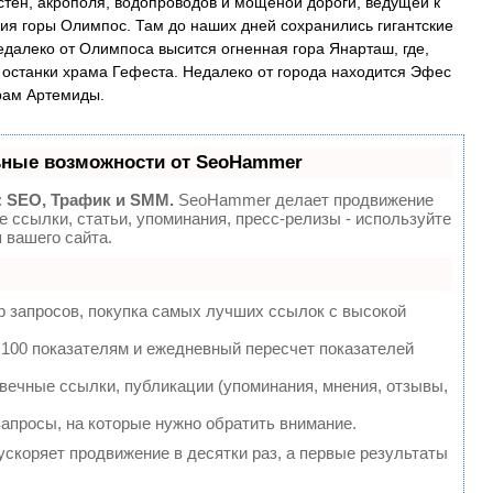
стен, акрополя, водопроводов и мощеной дороги, ведущей к
жия горы Олимпос. Там до наших дней сохранились гигантские
едалеко от Олимпоса высится огненная гора Янарташ, где,
 останки храма Гефеста. Недалеко от города находится Эфес
рам Артемиды.
ьные возможности от SeoHammer
:
SEO, Трафик и SMM.
SeoHammer делает продвижение
 ссылки, статьи, упоминания, пресс-релизы - используйте
вашего сайта.
 запросов, покупка самых лучших ссылок с высокой
 100 показателям и ежедневный пересчет показателей
ечные ссылки, публикации (упоминания, мнения, отзывы,
запросы, на которые нужно обратить внимание.
 ускоряет продвижение в десятки раз, а первые результаты