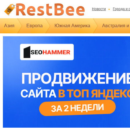
Новости
Города и 
Азия
Европа
Южная Америка
Австралия и