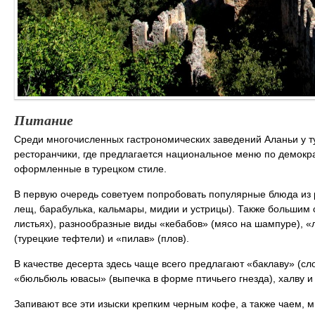
Питание
Среди многочисленных гастрономических заведений Аланьи у 
ресторанчики, где предлагается национальное меню по демокр
оформленные в турецком стиле.
В первую очередь советуем попробовать популярные блюда из р
лещ, барабулька, кальмары, мидии и устрицы). Также большим
листьях), разнообразные виды «кебабов» (мясо на шампуре), «
(турецкие тефтели) и «пилав» (плов).
В качестве десерта здесь чаще всего предлагают «баклаву» (сло
«бюльбюль ювасы» (выпечка в форме птичьего гнезда), халву и
Запивают все эти изыски крепким черным кофе, а также чаем, м