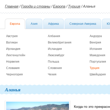
Главная
/
Города и страны
/
Европа
/
Турция
/
Аланья
Европа
Азия
Африка
Северная Америка
Ю
Австрия
Албания
Андорра
Ватикан
Великобритания
Венгрия
Ирландия
Исландия
Испания
Лихтенштейн
Люксембург
Македония
Норвегия
Польша
Португалия
Словакия
Словения
Турция
Черногория
Чехия
Швейцария
Аланья
Когда-то это прекра