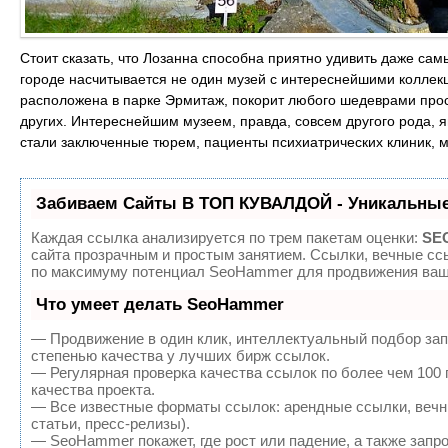
Стоит сказать, что Лозанна способна приятно удивить даже сам
городе насчитывается не один музей с интереснейшими коллек
расположена в парке Эрмитаж, покорит любого шедеврами прос
других. Интереснейшим музеем, правда, совсем другого рода, 
стали заключенные тюрем, пациенты психиатрических клиник, 
Забиваем Сайты В ТОП КУВАЛДОЙ - Уникальные
Каждая ссылка анализируется по трем пакетам оценки:
SEO
сайта прозрачным и простым занятием. Ссылки, вечные ссы
по максимуму потенциал SeoHammer для продвижения ваше
Что умеет делать SeoHammer
— Продвижение в один клик, интеллектуальный подбор зап
степенью качества у лучших бирж ссылок.
— Регулярная проверка качества ссылок по более чем 100
качества проекта.
— Все известные форматы ссылок: арендные ссылки, вечны
статьи, пресс-релизы).
— SeoHammer покажет, где рост или падение, а также запр