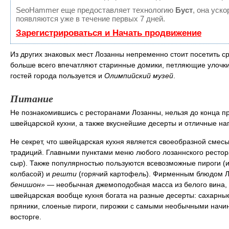
SeoHammer еще предоставляет технологию
Буст
, она уск
появляются уже в течение первых 7 дней.
Зарегистрироваться и Начать продвижение
Из других знаковых мест Лозанны непременно стоит посетить 
больше всего впечатляют старинные домики, петляющие улочк
гостей города пользуется и
Олимпийский музей
.
Питание
Не познакомившись с ресторанами Лозанны, нельзя до конца п
швейцарской кухни, а также вкуснейшие десерты и отличные на
Не секрет, что швейцарская кухня является своеобразной смес
традиций. Главными пунктами меню любого лозаннского ресто
сыр). Также популярностью пользуются всевозможные пироги (и
колбасой) и
решти
(горячий картофель). Фирменным блюдом Л
бенишон»
— необычная джемоподобная масса из белого вина, го
швейцарская вообще кухня богата на разные десерты: сахарны
пряники, слоеные пироги, пирожки с самыми необычными начинк
восторге.