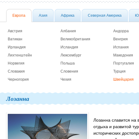
Европа
Азия
Африка
Северная Америка
Ю
Австрия
Албания
Андорра
Ватикан
Великобритания
Венгрия
Ирландия
Исландия
Испания
Лихтенштейн
Люксембург
Македония
Норвегия
Польша
Португалия
Словакия
Словения
Турция
Черногория
Чехия
Швейцария
Лозанна
Лозанна славится на 
отдыха и развитой ту
исторических достопр