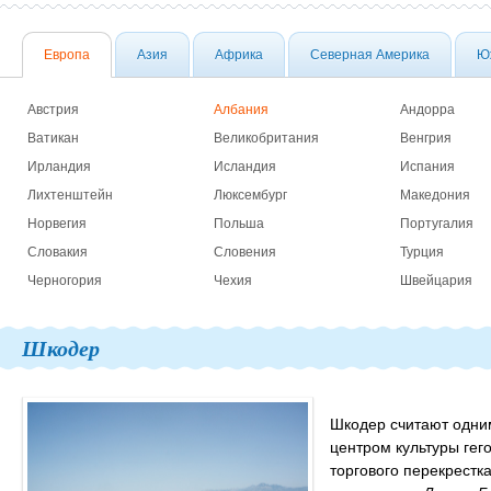
Европа
Азия
Африка
Северная Америка
Ю
Австрия
Албания
Андорра
Ватикан
Великобритания
Венгрия
Ирландия
Исландия
Испания
Лихтенштейн
Люксембург
Македония
Норвегия
Польша
Португалия
Словакия
Словения
Турция
Черногория
Чехия
Швейцария
Шкодер
Шкодер считают одни
центром культуры гег
торгового перекрестка