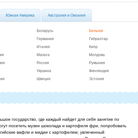
Южная Америка
Австралия и Океания
Беларусь
Бельгия
Германия
Гибралтар
Италия
Кипр
ия
Мальта
Молдова
лия
Россия
Румыния
Украина
Финляндия
рия
Швеция
Эстония
шое государство, где каждый найдет для себя занятие по
могут посетить музеи шоколада и картофеля фри, попробовать
гийские вафли и мидии с картофелем; увлеченный