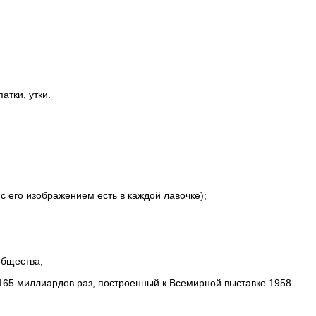
атки, утки.
 его изображением есть в каждой лавочке);
общества;
165 миллиардов раз, построенный к Всемирной выставке 1958