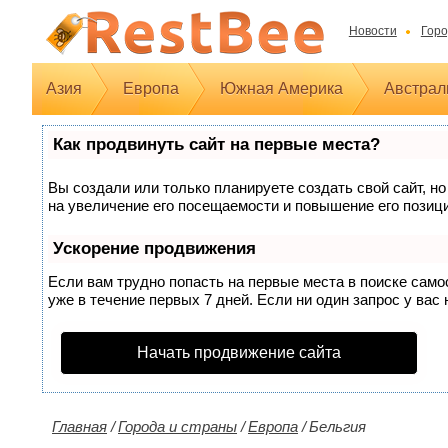
Новости
Горо
Азия
Европа
Южная Америка
Австрал
Как продвинуть сайт на первые места?
Вы создали или только планируете создать свой сайт, но
на увеличение его посещаемости и повышение его позиц
Ускорение продвижения
Если вам трудно попасть на первые места в поиске сам
уже в течение первых 7 дней. Если ни один запрос у вас 
Начать продвижение сайта
Главная
/
Города и страны
/
Европа
/
Бельгия