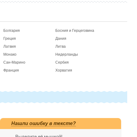
Болгария
Босния и Герцеговина
Греция
Дания
Латвия
Литва
Монако
Нидерланды
Сан-Марино
Сербия
Франция
Хорватия
Нашли ошибку в тексте?
Выделите её мышкой!