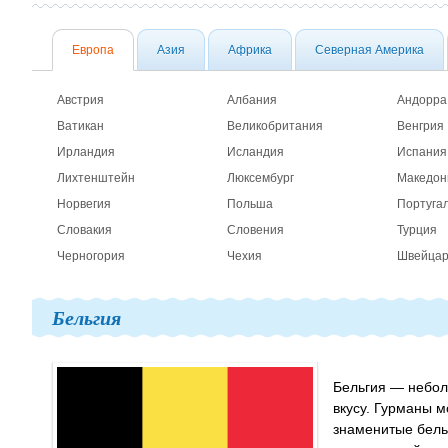
Европа
Азия
Африка
Северная Америка
Австрия
Албания
Андорра
Ватикан
Великобритания
Венгрия
Ирландия
Исландия
Испания
Лихтенштейн
Люксембург
Македон
Норвегия
Польша
Португа
Словакия
Словения
Турция
Черногория
Чехия
Швейца
Бельгия
Бельгия — неболь
вкусу. Гурманы 
знаменитые бель