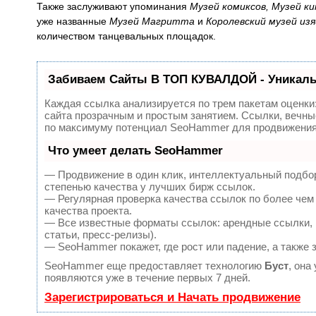
Также заслуживают упоминания
Музей комиксов, Музей к
уже названные
Музей Магритта
и
Королевский музей из
количеством танцевальных площадок.
Забиваем Сайты В ТОП КУВАЛДОЙ - Уникал
Каждая ссылка анализируется по трем пакетам оценки
сайта прозрачным и простым занятием. Ссылки, вечные
по максимуму потенциал SeoHammer для продвижения 
Что умеет делать SeoHammer
— Продвижение в один клик, интеллектуальный подбор
степенью качества у лучших бирж ссылок.
— Регулярная проверка качества ссылок по более чем
качества проекта.
— Все известные форматы ссылок: арендные ссылки, в
статьи, пресс-релизы).
— SeoHammer покажет, где рост или падение, а также 
SeoHammer еще предоставляет технологию
Буст
, она
появляются уже в течение первых 7 дней.
Зарегистрироваться и Начать продвижение