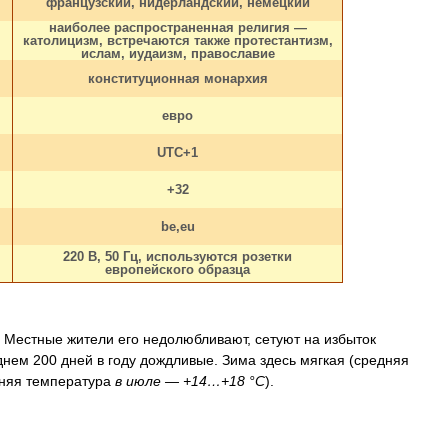
французский, нидерландский, немецкий
наиболее распространенная религия —
католицизм, встречаются также протестантизм,
ислам, иудаизм, православие
конституционная монархия
евро
UTC+1
+32
be,eu
220 В, 50 Гц, используются розетки
европейского образца
. Местные жители его недолюбливают, сетуют на избыток
еднем 200 дней в году дождливые. Зима здесь мягкая (средняя
едняя температура
в июле — +14…+18 °С
).