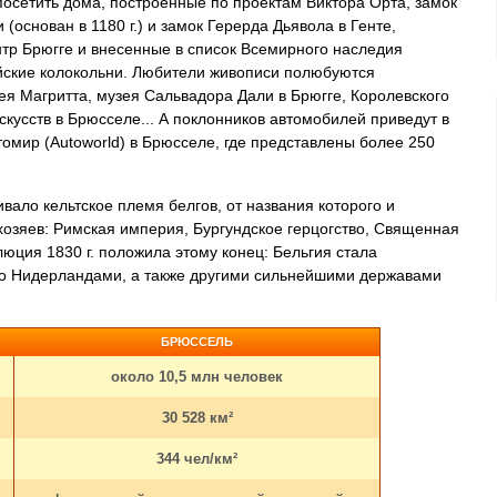
посетить дома, построенные по проектам Виктора Орта, замок
(основан в 1180 г.) и замок Герерда Дьявола в Генте,
нтр Брюгге и внесенные в список Всемирного наследия
ские колокольни. Любители живописи полюбуются
ея Магритта, музея Сальвадора Дали в Брюгге, Королевского
кусств в Брюсселе... А поклонников автомобилей приведут в
томир (Autoworld) в Брюсселе, где представлены более 250
ало кельтское племя белгов, от названия которого и
хозяев: Римская империя, Бургундское герцогство, Священная
ция 1830 г. положила этому конец: Бельгия стала
но Нидерландами, а также другими сильнейшими державами
БРЮССЕЛЬ
около 10,5 млн человек
30 528 км²
344 чел/км²