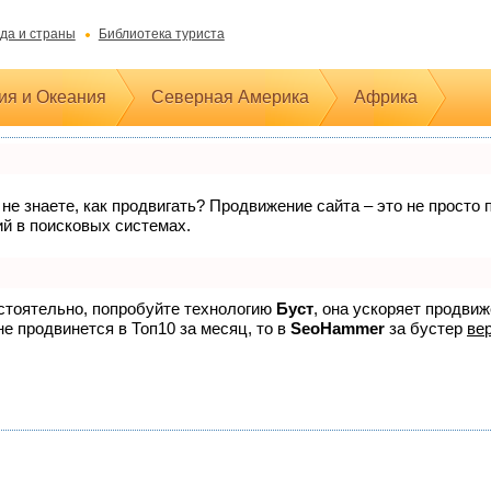
да и страны
Библиотека туриста
ия и Океания
Северная Америка
Африка
 не знаете, как продвигать? Продвижение сайта – это не прост
ий в поисковых системах.
остоятельно, попробуйте технологию
Буст
, она ускоряет продви
не продвинется в Топ10 за месяц, то в
SeoHammer
за бустер
вер