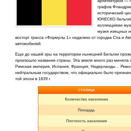
архитектурой — 
графов Фландрии 
исторический це
ЮНЕСКО бельгий
коллекциями муз
музея изящных ис
восторг трасса «Формулы 1» недалеко от городка Спа и Ав
автомобилей.
Еще до нашей эры на территории нынешней Бельгии прожив
произошло название страны. Эта земля много раз меняла 
Римская империя, Испания, Франция, Нидерланды… Револю
нейтральным государством, что официально было призна
той эпохи в 1839 г.
СТОЛИЦА
Количество населения
Площадь
Плотность населения