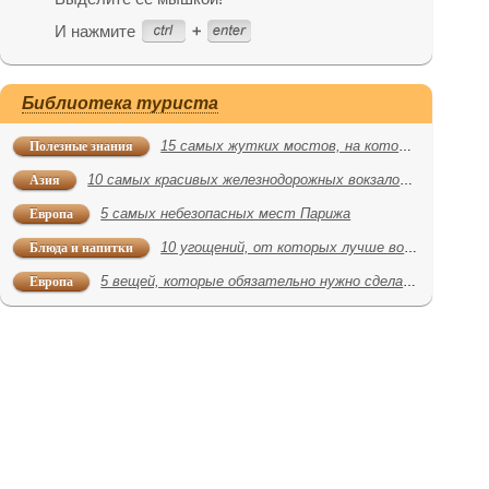
И нажмите
Библиотека туриста
Полезные знания
15 самых жутких мостов, на которые страшно ступить
Азия
10 самых красивых железнодорожных вокзалов России
Европа
5 самых небезопасных мест Парижа
Блюда и напитки
10 угощений, от которых лучше воздержаться в путешествии
Европа
5 вещей, которые обязательно нужно сделать в Мадриде