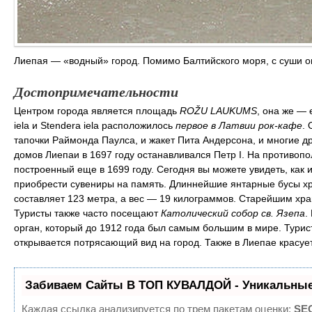
Лиепая — «водный» город. Помимо Балтийского моря, с суши о
Достопримечательности
Центром города является площадь
ROŽU LAUKUMS
, она же — 
iela и Stendera iela расположилось
первое в Латвии рок-кафе
.
тапочки Раймонда Паулса, и жакет Пита Андерсона, и многие д
домов Лиепаи в 1697 году останавливался Петр I. На противоп
построенный еще в 1699 году. Сегодня вы можете увидеть, как
приобрести сувениры на память. Длиннейшие янтарные бусы хр
составляет 123 метра, а вес — 19 килограммов. Старейшим х
Туристы также часто посещают
Католический собор св. Язепа
.
орган, который до 1912 года был самым большим в мире. Тури
открывается потрясающий вид на город. Также в Лиепае красу
Забиваем Сайты В ТОП КУВАЛДОЙ - Уникальные
Каждая ссылка анализируется по трем пакетам оценки:
SEO