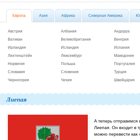
Европа
Азия
Африка
Северная Америка
Ю
Австрия
Албания
Андорра
Ватикан
Великобритания
Венгрия
Ирландия
Исландия
Испания
Лихтенштейн
Люксембург
Македония
Норвегия
Польша
Португалия
Словакия
Словения
Турция
Черногория
Чехия
Швейцария
Лиепая
А теперь отправимся 
Лиепая. Он входит в 
можно перевести как 