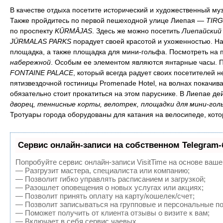
В качестве отдыха посетите исторический и художественный музе
Также пройдитесь по первой пешеходной улице Лиепая —
TIRG
по проспекту
KŪRMĀJAS
. Здесь же можно посетить
Лиепайский
JŪRMALAS PARKS
порадует своей красотой и ухоженностью. На 
площадка, а также площадка для мини-гольфа. Посмотреть на 
набережной
. Особым ее элементом являются янтарные часы. П
FONTAINE PALACE
, который всегда радует своих посетителей
пятизвездочной гостиницы Promenade Hotel, на волнах покачив
обязательно стоит прокатиться на этом паруснике. В Лиепае д
дворец, теннисные корты, велотрек, площадки для мини-гол
Тротуары города оборудованы для катания на велосипеде, котор
Сервис онлайн-записи на собственном Telegram-
Попробуйте сервис онлайн-записи VisitTime на основе ваше
— Разгрузит мастера, специалиста или компанию;
— Позволит гибко управлять расписанием и загрузкой;
— Разошлет оповещения о новых услугах или акциях;
— Позволит принять оплату на карту/кошелек/счет;
— Позволит записываться на групповые и персональные п
— Поможет получить от клиента отзывы о визите к вам;
— Включает в себя сервис чаевых.