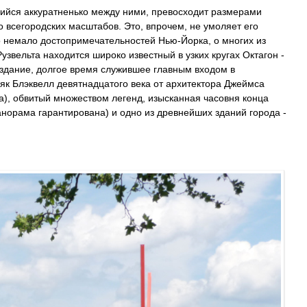
ийся аккуратненько между ними, превосходит размерами
о всегородских масштабов. Это, впрочем, не умоляет его
но немало достопримечательностей Нью-Йорка, о многих из
узвельта находится широко известный в узких кругах Октагон -
здание, долгое время служившее главным входом в
як Блэквелл девятнадцатого века от архитектора Джеймса
а), обвитый множеством легенд, изысканная часовня конца
панорама гарантирована) и одно из древнейших зданий города -