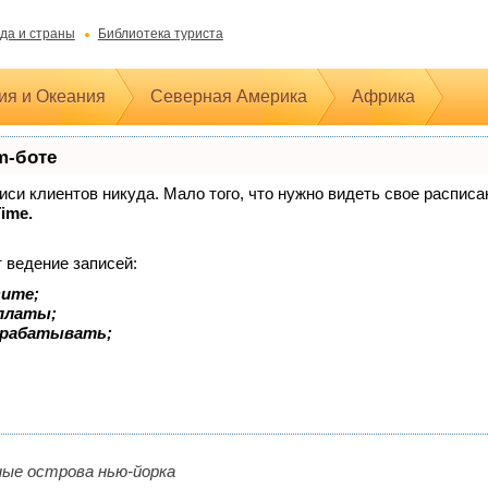
да и страны
Библиотека туриста
ия и Океания
Северная Америка
Африка
m-боте
аписи клиентов никуда. Мало того, что нужно видеть свое распис
Time.
 ведение записей:
зите;
оплаты;
арабатывать;
ные острова нью-йорка