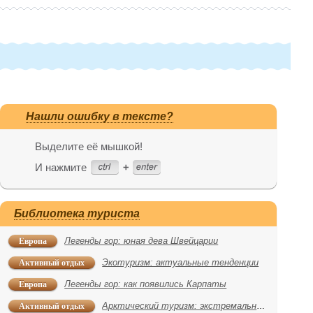
Нашли ошибку в тексте?
Выделите её мышкой!
И нажмите
Библиотека туриста
Европа
Легенды гор: юная дева Швейцарии
Активный отдых
Экотуризм: актуальные тенденции
Европа
Легенды гор: как появились Карпаты
Активный отдых
Арктический туризм: экстремальное путешествие на Северный полюс