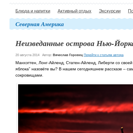
Блюда и напитки
Активный отдых
Экскурсии
По
Северная Америка
Неизведанные острова Нью-Йорк
20 августа 2014
Автор:
Вячеслав Горовец
Перейти к статьям автора
Манхэттен, Лонг-Айленд, Статен-Айленд, Либерти со своей
яблока” назовёте вы? В нашем сегодняшнем рассказе – са
сокровищами.