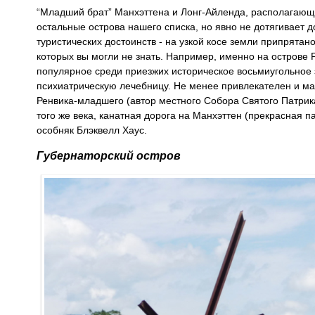
“Младший брат” Манхэттена и Лонг-Айленда, располагающ
остальные острова нашего списка, но явно не дотягивает д
туристических достоинств - на узкой косе земли припрята
которых вы могли не знать. Например, именно на острове Р
популярное среди приезжих историческое восьмиугольное 
психиатрическую лечебницу. Не менее привлекателен и ма
Ренвика-младшего (автор местного Собора Святого Патрик
того же века, канатная дорога на Манхэттен (прекрасная 
особняк Блэквелл Хаус.
Губернаторский остров