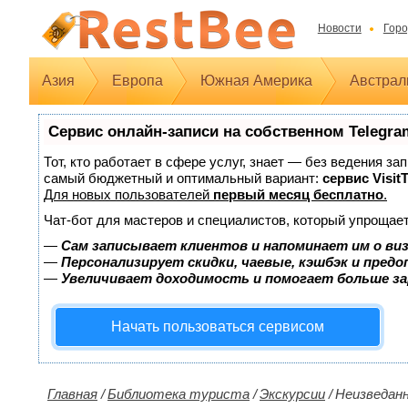
Новости
Горо
Азия
Европа
Южная Америка
Австрал
Сервис онлайн-записи на собственном Telegra
Тот, кто работает в сфере услуг, знает — без ведения з
самый бюджетный и оптимальный вариант:
сервис Visit
Для новых пользователей
первый месяц бесплатно
.
Чат-бот для мастеров и специалистов, который упрощает
—
Сам записывает клиентов и напоминает им о ви
—
Персонализирует скидки, чаевые, кэшбэк и пред
—
Увеличивает доходимость и помогает больше з
Начать пользоваться сервисом
Главная
/
Библиотека туриста
/
Экскурсии
/
Неизведан