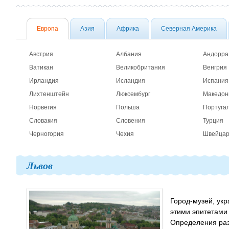
Европа
Азия
Африка
Северная Америка
Австрия
Албания
Андорра
Ватикан
Великобритания
Венгрия
Ирландия
Исландия
Испания
Лихтенштейн
Люксембург
Македон
Норвегия
Польша
Португа
Словакия
Словения
Турция
Черногория
Чехия
Швейца
Львов
Город-музей, ук
этими эпитетами 
Определения разн