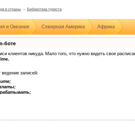
да и страны
Библиотека туриста
ия и Океания
Северная Америка
Африка
m-боте
аписи клиентов никуда. Мало того, что нужно видеть свое распис
Time.
 ведение записей:
зите;
оплаты;
арабатывать;