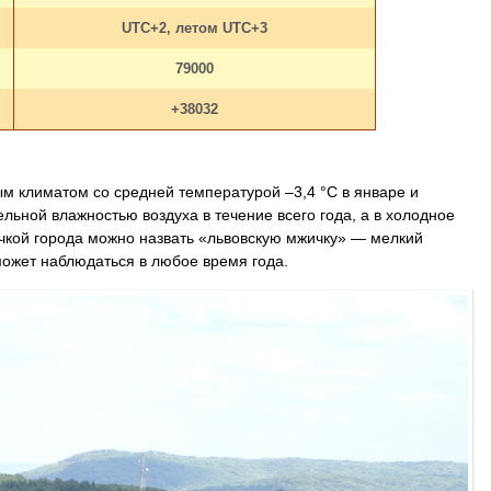
UTC+2, летом UTC+3
79000
+38032
м климатом со средней температурой –3,4 °С в январе и
ельной влажностью воздуха в течение всего года, а в холодное
чкой города можно назвать «львовскую мжичку» — мелкий
может наблюдаться в любое время года.