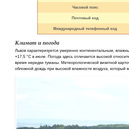
Часовой пояс
Почтовый код
Международный телефонный код
Климат и погода
Львов характеризуется умеренно континентальным, влажны
+17,5 °С в июле. Погода здесь отличается высокой относит
время нередки туманы. Метеорологической визитной карто
обложной дождь при высокой влажности воздуха, который 