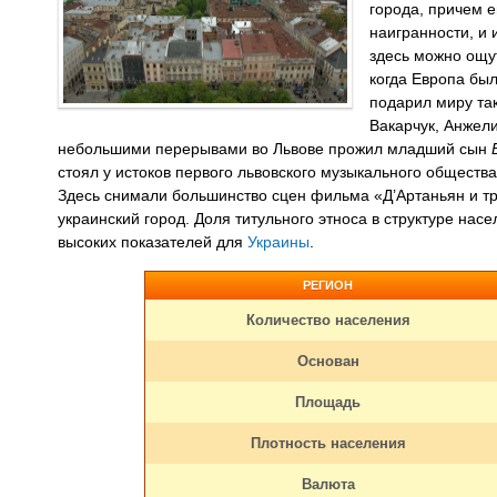
города, причем е
наигранности, и
здесь можно ощут
когда Европа был
подарил миру та
Вакарчук, Анжели
небольшими перерывами во Львове прожил младший сын
стоял у истоков первого львовского музыкального общест
Здесь снимали большинство сцен фильма «Д’Артаньян и тр
украинский город. Доля титульного этноса в структуре нас
высоких показателей для
Украины
.
РЕГИОН
Количество населения
Основан
Площадь
Плотность населения
Валюта