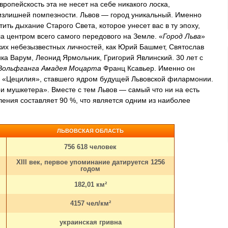
вропейскость эта не несет на себе никакого лоска,
 излишней помпезности. Львов — город уникальный. Именно
ить дыхание Старого Света, которое унесет вас в ту эпоху,
а центром всего самого передового на Земле. «
Город Льва
»
ких небезызвестных личностей, как Юрий Башмет, Святослав
ка Варум, Леонид Ярмольник, Григорий Явлинский. 30 лет с
Вольфганга Амадея Моцарта
Франц Ксавьер. Именно он
ва «Цецилия», ставшего ядром будущей Львовской филармонии.
и мушкетера». Вместе с тем Львов — самый что ни на есть
еления составляет 90 %, что является одним из наиболее
ЛЬВОВСКАЯ ОБЛАСТЬ
756 618 человек
XIII век, первое упоминание датируется 1256
годом
182,01 км²
4157 чел/км²
украинская гривна