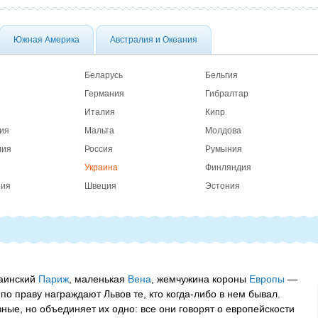
Южная Америка
Австралия и Океания
Беларусь
Бельгия
Германия
Гибралтар
Италия
Кипр
ия
Мальта
Молдова
лия
Россия
Румыния
Украина
Финляндия
рия
Швеция
Эстония
раинский
Париж
, маленькая
Вена
, жемчужина короны
Европы
—
по праву награждают Львов те, кто когда-либо в нем бывал.
ые, но объединяет их одно: все они говорят о европейскости