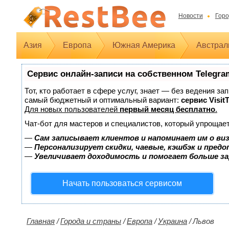
Новости
Горо
Азия
Европа
Южная Америка
Австрал
Сервис онлайн-записи на собственном Telegra
Тот, кто работает в сфере услуг, знает — без ведения з
самый бюджетный и оптимальный вариант:
сервис Visit
Для новых пользователей
первый месяц бесплатно
.
Чат-бот для мастеров и специалистов, который упрощает
—
Сам записывает клиентов и напоминает им о ви
—
Персонализирует скидки, чаевые, кэшбэк и пред
—
Увеличивает доходимость и помогает больше з
Начать пользоваться сервисом
Главная
/
Города и страны
/
Европа
/
Украина
/
Львов