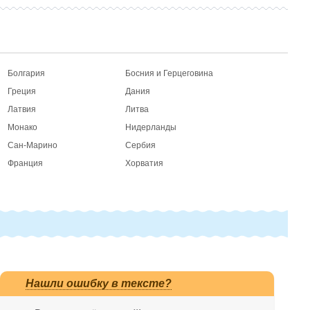
Болгария
Босния и Герцеговина
Греция
Дания
Латвия
Литва
Монако
Нидерланды
Сан-Марино
Сербия
Франция
Хорватия
Нашли ошибку в тексте?