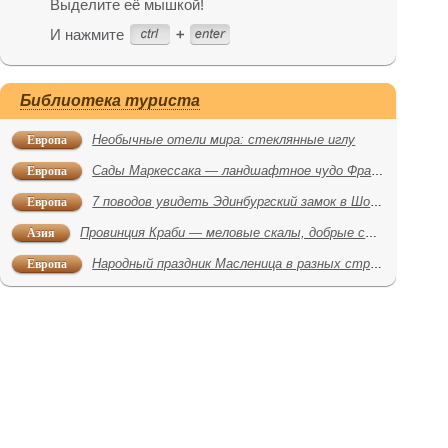
Выделите её мышкой!
И нажмите
Библиотека туриста
Европа
Необычные отели мира: стеклянные иглу
Европа
Сады Маркессака — ландшафтное чудо Франции
Европа
7 поводов увидеть Эдинбургский замок в Шотландии
Азия
Провинция Краби — меловые скалы, добрые слоны и кинопляжи
Европа
Народный праздник Масленица в разных странах