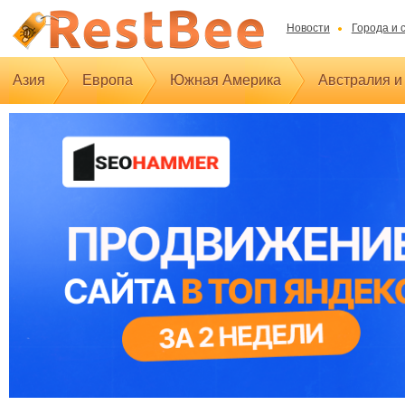
Новости
Города и 
Азия
Европа
Южная Америка
Австралия и