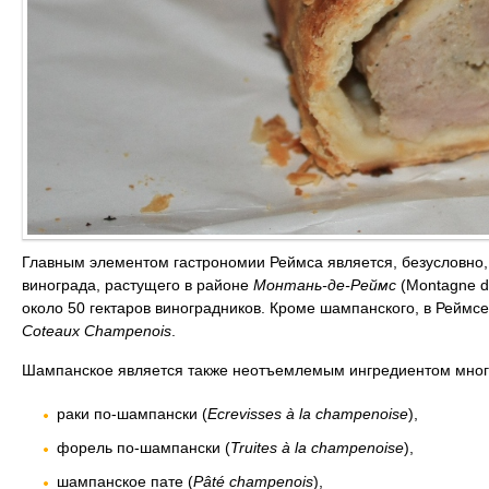
Главным элементом гастрономии Реймса является, безусловно,
винограда, растущего в районе
Монтань-де-Реймс
(Montagne de
около 50 гектаров виноградников. Кроме шампанского, в Реймсе
Coteaux Champenois
.
Шампанское является также неотъемлемым ингредиентом мног
раки по-шампански (
Ecrevisses à la champenoise
),
форель по-шампански (
Truites à la champenoise
),
шампанское пате (
Pâté champenois
),