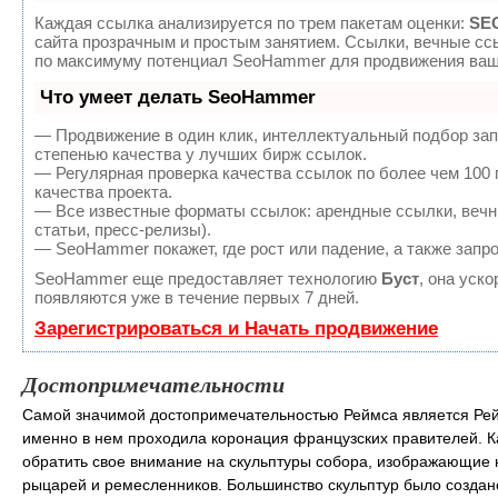
Каждая ссылка анализируется по трем пакетам оценки:
SEO
сайта прозрачным и простым занятием. Ссылки, вечные ссы
по максимуму потенциал SeoHammer для продвижения ваше
Что умеет делать SeoHammer
— Продвижение в один клик, интеллектуальный подбор зап
степенью качества у лучших бирж ссылок.
— Регулярная проверка качества ссылок по более чем 100
качества проекта.
— Все известные форматы ссылок: арендные ссылки, вечны
статьи, пресс-релизы).
— SeoHammer покажет, где рост или падение, а также запр
SeoHammer еще предоставляет технологию
Буст
, она уск
появляются уже в течение первых 7 дней.
Зарегистрироваться и Начать продвижение
Достопримечательности
Самой значимой достопримечательностью Реймса является Ре
именно в нем проходила коронация французских правителей. К
обратить свое внимание на скульптуры собора, изображающие н
рыцарей и ремесленников. Большинство скульптур было создано