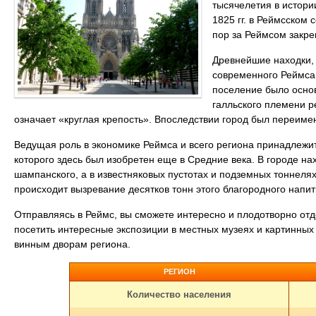
тысячелетия в истори
1825 гг. в Реймсском
пор за Реймсом закр
Древнейшие находки,
современного Реймса,
поселение было основа
галльского племени р
означает «круглая крепость». Впоследствии город был переимен
Ведущая роль в экономике Реймса и всего региона принадлежит
которого здесь был изобретен еще в Средние века. В городе н
шампанского, а в известняковых пустотах и подземных тоннеля
происходит вызревание десятков тонн этого благородного напит
Отправляясь в Реймс, вы сможете интересно и плодотворно отд
посетить интересные экспозиции в местных музеях и картинных
винным дворам региона.
РЕГИОН
Количество населения