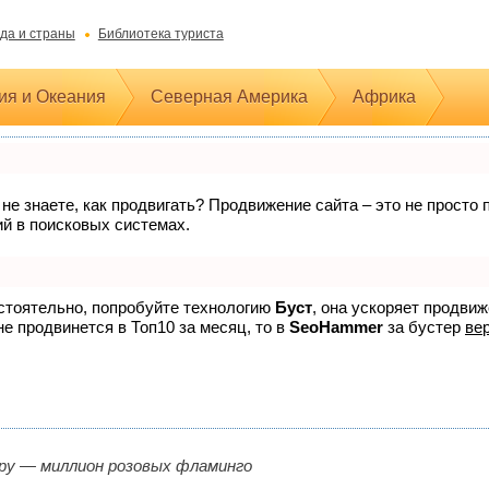
да и страны
Библиотека туриста
ия и Океания
Северная Америка
Африка
 не знаете, как продвигать? Продвижение сайта – это не прост
ий в поисковых системах.
остоятельно, попробуйте технологию
Буст
, она ускоряет продви
не продвинется в Топ10 за месяц, то в
SeoHammer
за бустер
вер
ру — миллион розовых фламинго