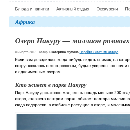
Блюда и напитки
Активный отдых
Экскурсии
По
Африка
Озеро Накуру — миллион розовы
06 марта 2013
Автор:
Екатерина Мухина
Перейти к статьям автора
Если вам доводилось когда-нибудь видеть снимок, на котор
вокруг казалось нежно-розовым, будьте уверены: он почти
с одноименным озером.
Кто живет в парке Накуру
Парк Накуру достаточно мал, его площадь меньше 200 квад
озера, ставшего центром парка, обитает полтора миллион
сюда водоросли, в изобилие растущие в озере, и маленьк