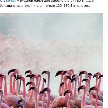
ов в
Кении
─ входной билет для взрослого стоит 80 $, а для
большинства отелей и стоят около 130–150 $ с человека.