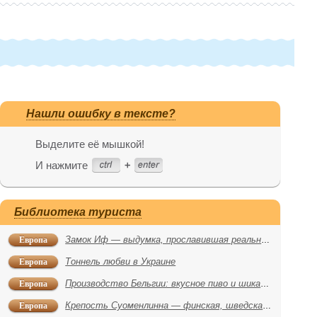
Нашли ошибку в тексте?
Выделите её мышкой!
И нажмите
Библиотека туриста
Европа
Замок Иф ― выдумка, прославившая реальность
Европа
Тоннель любви в Украине
Европа
Производство Бельгии: вкусное пиво и шикарные авто
Европа
Крепость Суоменлинна — финская, шведская, русская?