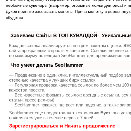
необычные сувениры (например, огромные ложки для риса) и пи
Духов принято засовывать монеты. Пряча монетку в деревянну
сбудется.
Забиваем Сайты В ТОП КУВАЛДОЙ - Уникальные
Каждая ссылка анализируется по трем пакетам оценки:
SEO
сайта прозрачным и простым занятием. Ссылки, вечные ссы
по максимуму потенциал SeoHammer для продвижения ваше
Что умеет делать SeoHammer
— Продвижение в один клик, интеллектуальный подбор зап
степенью качества у лучших бирж ссылок.
— Регулярная проверка качества ссылок по более чем 100
качества проекта.
— Все известные форматы ссылок: арендные ссылки, вечны
статьи, пресс-релизы).
— SeoHammer покажет, где рост или падение, а также запр
SeoHammer еще предоставляет технологию
Буст
, она уск
появляются уже в течение первых 7 дней.
Зарегистрироваться и Начать продвижение