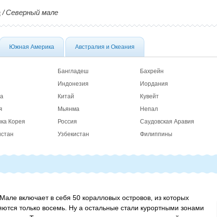
а
/
Северный мале
Южная Америка
Австралия и Океания
Бангладеш
Бахрейн
Индонезия
Иордания
а
Китай
Кувейт
я
Мьянма
Непал
ика Корея
Россия
Саудовская Аравия
истан
Узбекистан
Филиппины
Мале включает в себя 50 коралловых островов, из которых
ются только восемь. Ну а остальные стали курортными зонами