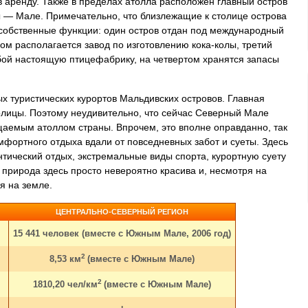
в аренду. Также в пределах атолла расположен главный остров
ы — Мале. Примечательно, что близлежащие к столице острова
собственные функции: один остров отдан под международный
гом располагается завод по изготовлению кока-колы, третий
бой настоящую птицефабрику, на четвертом хранятся запасы
 туристических курортов Мальдивских островов. Главная
олицы. Поэтому неудивительно, что сейчас Северный Мале
аемым атоллом страны. Впрочем, это вполне оправданно, так
мфортного отдыха вдали от повседневных забот и суеты. Здесь
нтический отдых, экстремальные виды спорта, курортную суету
природа здесь просто невероятно красива и, несмотря на
я на земле.
ЦЕНТРАЛЬНО-СЕВЕРНЫЙ РЕГИОН
15 441 человек (вместе с Южным Мале, 2006 год)
2
8,53 км
(вместе с Южным Мале)
2
1810,20 чел/км
(вместе с Южным Мале)