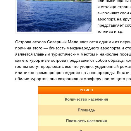
или были сданы 
и столица стран
выполняют свои 
аэропорт, на дру
представляет со
топлива и т.д.
Острова атолла Северный Мале являются одними из первых
причина этого — близость международного аэропорта и ст
является главным туристическим местом и наиболее посещ
как его курортные острова представляют собой образцы ко
гостям могут предложить все что угодно: уединенный рома
или тихое времяпрепровождение на лоне природы. Кстати, 
обилие курортов, она сохранила атмосферу настоящего ра
РЕГИОН
Количество населения
Площадь
Плотность населения