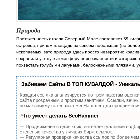
Природа
Протяженность атолла Северный Мале составляет 69 киломе
островов, причем площадь их совсем небольшая (не более
ископаемых, зато природа здесь просто невероятно красива
сохранили уютную атмосферу первозданности и отгороженн
похвастать голубыми лагунами, белоснежными пляжами, у
Забиваем Сайты В ТОП КУВАЛДОЙ - Уникал
Каждая ссылка анализируется по трем пакетам оценки
сайта прозрачным и простым занятием. Ссылки, вечные
по максимуму потенциал SeoHammer для продвижения 
Что умеет делать SeoHammer
— Продвижение в один клик, интеллектуальный подбор
степенью качества у лучших бирж ссылок.
— Регулярная проверка качества ссылок по более чем