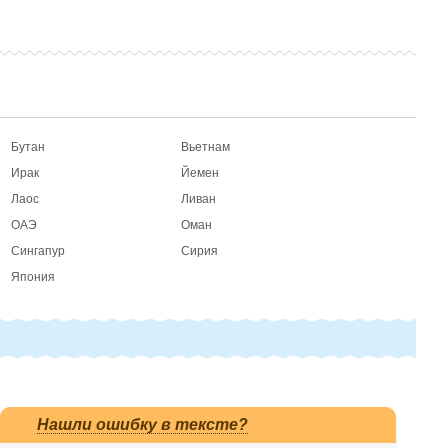
Бутан
Вьетнам
Ирак
Йемен
Лаос
Ливан
ОАЭ
Оман
Сингапур
Сирия
Япония
Нашли ошибку в тексте?