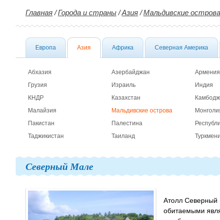
Главная
/
Города и страны
/
Азия
/
Мальдивские остров
Европа
Азия
Африка
Северная Америка
Абхазия
Азербайджан
Армения
Грузия
Израиль
Индия
КНДР
Казахстан
Камбодж
Малайзия
Мальдивские острова
Монголи
Пакистан
Палестина
Республ
Таджикистан
Таиланд
Туркмен
Северный Мале
Атолл Северный 
обитаемыми явля