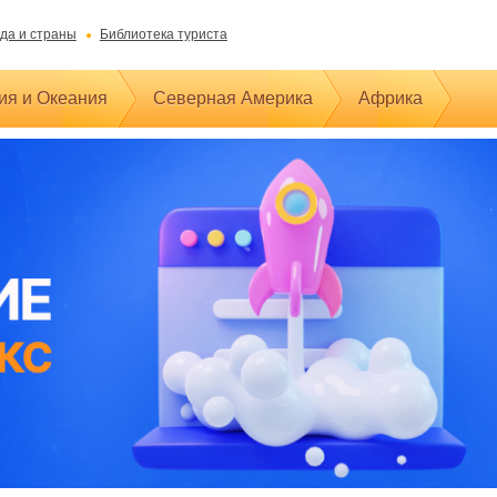
да и страны
Библиотека туриста
ия и Океания
Северная Америка
Африка