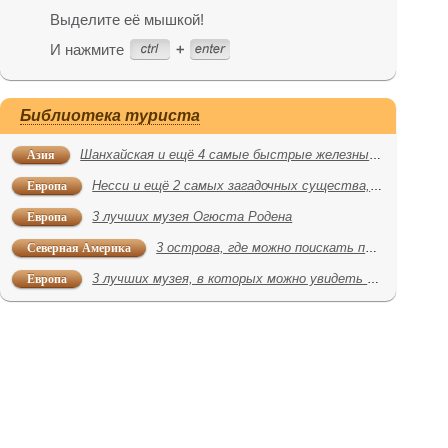
Выделите её мышкой!
И нажмите
Библиотека туриста
Азия
Шанхайская и ещё 4 самые быстрые железные дороги в мире
Европа
Несси и ещё 2 самых загадочных существа, которых можно попытаться поймать
Европа
3 лучших музея Огюста Родена
Северная Америка
3 острова, где можно поискать пиратские клады
Европа
3 лучших музея, в которых можно увидеть шедевры Клода Моне