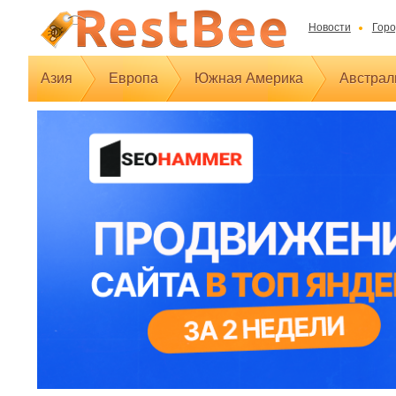
Новости
Горо
Азия
Европа
Южная Америка
Австрал