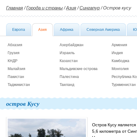
Главная
/
Города и страны
/
Азия
/
Сингапур
/
Остров кусу
Европа
Азия
Африка
Северная Америка
Ю
Абхазия
Азербайджан
Армения
Грузия
Израиль
Индия
КНДР
Казахстан
Камбоджа
Малайзия
Мальдивские острова
Монголия
Пакистан
Палестина
Республика К
Таджикистан
Таиланд
Туркменистан
остров Кусу
Остров Кусу является
5,6 километра от Син