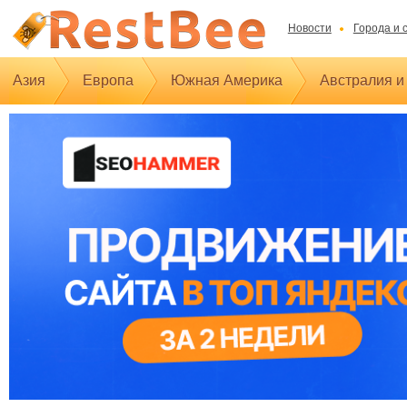
Новости
Города и 
Азия
Европа
Южная Америка
Австралия и