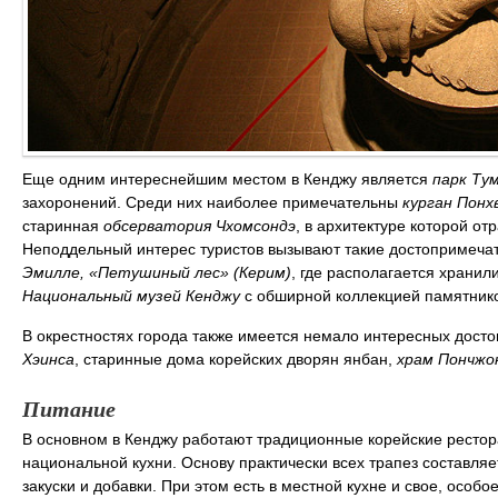
Еще одним интереснейшим местом в Кенджу является
парк Тум
захоронений. Среди них наиболее примечательны
курган Понх
старинная
обсерватория Чхомсондэ
, в архитектуре которой от
Неподдельный интерес туристов вызывают такие достопримечат
Эмилле, «Петушиный лес» (Керим)
, где располагается храни
Национальный музей Кенджу
с обширной коллекцией памятнико
В окрестностях города также имеется немало интересных дост
Хэинса
, старинные дома корейских дворян янбан,
храм Пончжо
Питание
В основном в Кенджу работают традиционные корейские рестор
национальной кухни. Основу практически всех трапез составля
закуски и добавки. При этом есть в местной кухне и свое, особ