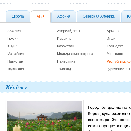
Европа
Азия
Африка
Северная Америка
Ю
Абхазия
Азербайджан
Армения
Грузия
Израиль
Индия
КНДР
Казахстан
Камбоджа
Малайзия
Мальдивские острова
Монголия
Пакистан
Палестина
Республика К
Таджикистан
Таиланд
Туркменистан
Кёнджу
Город Кенджу являет
Кореи, куда ежегодно
всего мира. Это совсе
самых процветающих 