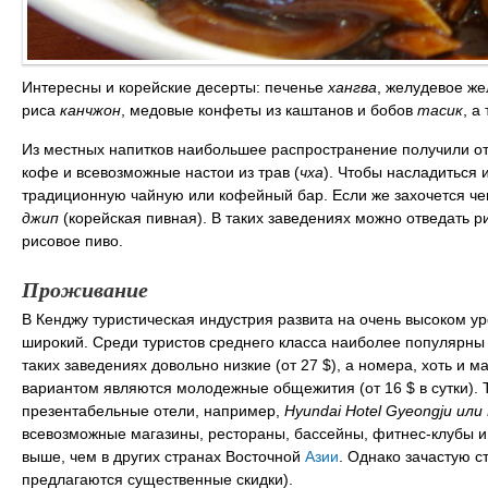
Интересны и корейские десерты: печенье
хангва
, желудевое ж
риса
канчжон
, медовые конфеты из каштанов и бобов
тасик
, а
Из местных напитков наибольшее распространение получили о
кофе и всевозможные настои из трав (
чха
). Чтобы насладиться 
традиционную чайную или кофейный бар. Если же захочется чег
джип
(корейская пивная). В таких заведениях можно отведать 
рисовое пиво.
Проживание
В Кенджу туристическая индустрия развита на очень высоком у
широкий. Среди туристов среднего класса наиболее популярн
таких заведениях довольно низкие (от 27 $), а номера, хоть и
вариантом являются молодежные общежития (от 16 $ в сутки). 
презентабельные отели, например,
Hyundai Hotel Gyeongju или 
всевозможные магазины, рестораны, бассейны, фитнес-клубы и т
выше, чем в других странах Восточной
Азии
. Однако зачастую с
предлагаются существенные скидки).