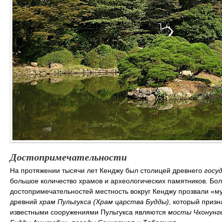
Достопримечательности
На протяжении тысячи лет Кенджу был столицей древнего
госу
большое количество храмов и археологических памятников. Боле
достопримечательностей местность вокруг Кенджу прозвали «му
древний
храм Пульгукса (Храм царства Будды)
, который приз
известными сооружениями Пульгукса являются
мосты Чхонунге