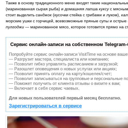
Также в основу традиционного меню входят такие национальны
(маринованная сырая рыба) и домашняя лапша
куксу
с мясным
стоит выделить
санджок
(кусочки стейка с грибами и луком),
кал
морские ушки с горчицей, всевозможные пряные супы и остры
пулгоджи
— маринованное мясо, которое готовится прямо на ст
Сервис онлайн-записи на собственном Telegram-
Попробуйте сервис онлайн-записи VisitTime на основе ваше
— Разгрузит мастера, специалиста или компанию;
— Позволит гибко управлять расписанием и загрузкой;
— Разошлет оповещения о новых услугах или акциях;
— Позволит принять оплату на карту/кошелек/счет;
— Позволит записываться на групповые и персональные п
— Поможет получить от клиента отзывы о визите к вам;
— Включает в себя сервис чаевых.
Для новых пользователей первый месяц бесплатно.
Зарегистрироваться в сервисе