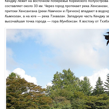
Кенджу лежит на восточном побережье Корейского полуострова
составляет около 33 км. Через город протекает река
Хенсанган
притоки Хенсангана (реки
Намчхон
и
Пукчхон
) впадают в водох
Кымхоган
, а на юге — река
Тэхваган
. Западную часть Кенджу з
высочайшая точка города — гора
Мунбоксан
. К востоку от
Тхэбэ