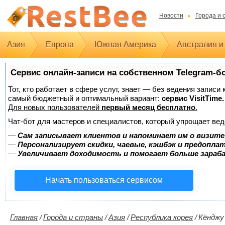
Новости
Города и 
Азия
Европа
Южная Америка
Австралия и
Сервис онлайн-записи на собственном Telegram-б
Тот, кто работает в сфере услуг, знает — без ведения записи
самый бюджетный и оптимальный вариант:
сервис VisitTime.
Для новых пользователей
первый месяц бесплатно
.
Чат-бот для мастеров и специалистов, который упрощает вед
—
Сам записывает клиентов и напоминает им о визите
—
Персонализирует скидки, чаевые, кэшбэк и предопла
—
Увеличивает доходимость и помогает больше зара
Начать пользоваться сервисом
Главная
/
Города и страны
/
Азия
/
Республика корея
/
Кёнджу