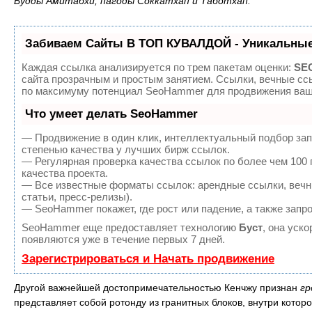
Будды Амитабхи, пагоды Соккатхап и Таботхап.
Забиваем Сайты В ТОП КУВАЛДОЙ - Уникальные
Каждая ссылка анализируется по трем пакетам оценки:
SEO
сайта прозрачным и простым занятием. Ссылки, вечные ссы
по максимуму потенциал SeoHammer для продвижения ваше
Что умеет делать SeoHammer
— Продвижение в один клик, интеллектуальный подбор зап
степенью качества у лучших бирж ссылок.
— Регулярная проверка качества ссылок по более чем 100
качества проекта.
— Все известные форматы ссылок: арендные ссылки, вечны
статьи, пресс-релизы).
— SeoHammer покажет, где рост или падение, а также запр
SeoHammer еще предоставляет технологию
Буст
, она уск
появляются уже в течение первых 7 дней.
Зарегистрироваться и Начать продвижение
Другой важнейшей достопримечательностью Кенчжу признан
гр
представляет собой ротонду из гранитных блоков, внутри котор