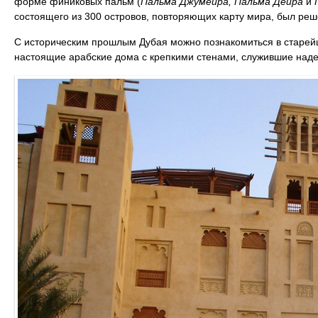
форме финиковых пальм (
Пальма Джумейра, Пальма Дейра
и
состоящего из 300 островов, повторяющих карту мира, был ре
С историческим прошлым Дубая можно познакомиться в старе
настоящие арабские дома с крепкими стенами, служившие над