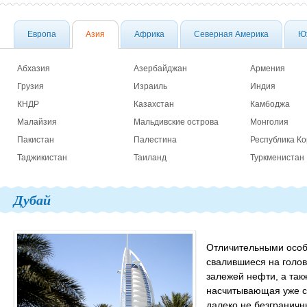
Европа
Азия
Африка
Северная Америка
Ю
Абхазия
Азербайджан
Армения
Грузия
Израиль
Индия
КНДР
Казахстан
Камбоджа
Малайзия
Мальдивские острова
Монголия
Пакистан
Палестина
Республика К
Таджикистан
Таиланд
Туркменистан
Дубай
Отличительными особ
свалившиеся на голов
залежей нефти, а так
насчитывающая уже ст
далеко не безграничн