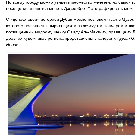
По всему городу можно увидеть множество мечетей, но самой г
посещения является мечеть
Джумейра
. Фотографировать можно
С «донефтевой» историей Дубая можно познакомиться в
Музее
которого посвящены ныряльщикам за жемчугом, гончарам и тка
посвященный мудрому шейху Саиду Аль-Мактуму, правящему Ду
древних художников региона представлены в галереях
Ayyam Gal
House
.