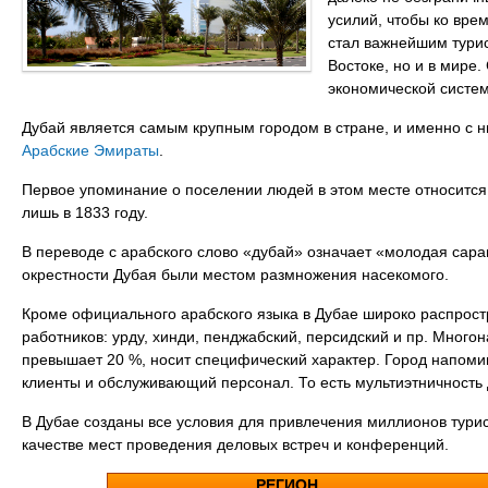
усилий, чтобы ко вре
стал важнейшим турис
Востоке, но и в мире
экономической систем
Дубай является самым крупным городом в стране, и именно с 
Арабские Эмираты
.
Первое упоминание о поселении людей в этом месте относится 
лишь в 1833 году.
В переводе с арабского слово «дубай» означает «молодая саранч
окрестности Дубая были местом размножения насекомого.
Кроме официального арабского языка в Дубае широко распрост
работников: урду, хинди, пенджабский, персидский и пр. Много
превышает 20 %, носит специфический характер. Город напомин
клиенты и обслуживающий персонал. То есть мультиэтничность 
В Дубае созданы все условия для привлечения миллионов тури
качестве мест проведения деловых встреч и конференций.
РЕГИОН