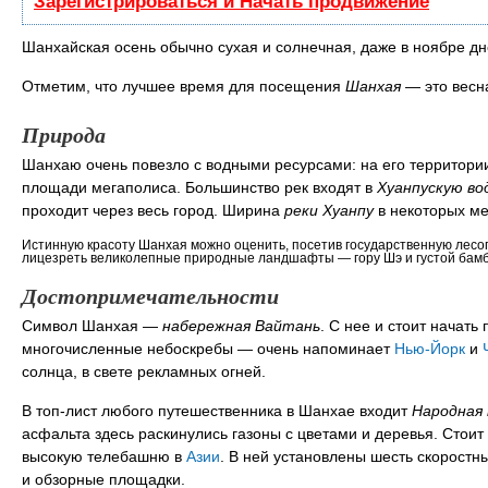
Зарегистрироваться и Начать продвижение
Шанхайская осень обычно сухая и солнечная, даже в ноябре д
Отметим, что лучшее время для посещения
Шанхая
— это весна
Природа
Шанхаю очень повезло с водными ресурсами: на его территории
площади мегаполиса. Большинство рек входят в
Хуанпускую во
проходит через весь город. Ширина
реки Хуанпу
в некоторых ме
Истинную красоту Шанхая можно оценить, посетив государственную лесо
лицезреть великолепные природные ландшафты — гору Шэ и густой бамб
Достопримечательности
Символ Шанхая —
набережная Вайтань
. С нее и стоит начать
многочисленные небоскребы — очень напоминает
Нью-Йорк
и
солнца, в свете рекламных огней.
В топ-лист любого путешественника в Шанхае входит
Народная
асфальта здесь раскинулись газоны с цветами и деревья. Стоит
высокую телебашню в
Азии
. В ней установлены шесть скоростн
и обзорные площадки.