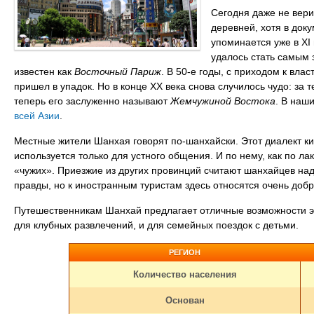
Сегодня даже не вери
деревней, хотя в док
упоминается уже в XI
удалось стать самым
известен как
Восточный Париж
. В 50-е годы, с приходом к вла
пришел в упадок. Но в конце XX века снова случилось чудо: за т
теперь его заслуженно называют
Жемчужиной Востока
. В наш
всей Азии
.
Местные жители Шанхая говорят по-шанхайски. Этот диалект ки
используется только для устного общения. И по нему, как по л
«чужих». Приезжие из других провинций считают шанхайцев на
правды, но к иностранным туристам здесь относятся очень доб
Путешественникам Шанхай предлагает отличные возможности экс
для клубных развлечений, и для семейных поездок с детьми.
РЕГИОН
Количество населения
Основан