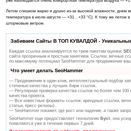
уже наблюдается очень комфортная температура воздуха — +17.
Летом слишком жарко и душно из-за высокой влажности, днем 
температура в июле-августе — +31…+33 °C). К тому же летом 
штормовым ветром.
Забиваем Сайты В ТОП КУВАЛДОЙ - Уникальные
Каждая ссылка анализируется по трем пакетам оценки:
SEO
сайта прозрачным и простым занятием. Ссылки, вечные ссы
по максимуму потенциал SeoHammer для продвижения ваше
Что умеет делать SeoHammer
— Продвижение в один клик, интеллектуальный подбор зап
степенью качества у лучших бирж ссылок.
— Регулярная проверка качества ссылок по более чем 100
качества проекта.
— Все известные форматы ссылок: арендные ссылки, вечны
статьи, пресс-релизы).
— SeoHammer покажет, где рост или падение, а также запр
SeoHammer еще предоставляет технологию
Буст
, она уск
появляются уже в течение первых 7 дней.