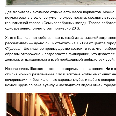
Для любителей активного отдыха есть масса вариантов. Можно п
поучаствовать в велопрогулке по окрестностям, съездить в горы
горнолыжной трассе «Семь серебряных звезд». Трасса работает
одновременно. Билет стоит примерно 20 $.
Хотя в Шанхае нет собственных пляжей из-за высокой загрязне
рассчитывать ― нужно лишь отъехать на 150 км от центра гор
Citybeach
. Его главное преимущество состоит в том, что приб
образом отгорожена и подвергается фильтрации, что делает ее
дюнами, аттракционами и всей необходимой инфраструктурой. В
Ночная жизнь Шанхая — это неповторимые впечатления. Ни в од
обилия ночных развлечений. Это и элитные клубы на крышах не
вечеринками, и бесчисленные караоке-клубы, и пабы с невероя
ночной круиз по реке Хуанпу и насладиться видом огней города