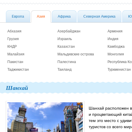
Европа
Азия
Африка
Северная Америка
Ю
Абхазия
Азербайджан
Армения
Грузия
Израиль
Индия
КНДР
Казахстан
Камбоджа
Малайзия
Мальдивские острова
Монголия
Пакистан
Палестина
Республика К
Таджикистан
Таиланд
Туркменистан
Шанхай
Шанхай расположен в
и процветающий китай
тем это место с удив
туристов со всего мир