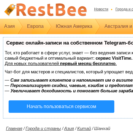
Новости
Города и 
Азия
Европа
Южная Америка
Австралия и
Сервис онлайн-записи на собственном Telegram-б
Тот, кто работает в сфере услуг, знает — без ведения записи
самый бюджетный и оптимальный вариант:
сервис VisitTime.
Для новых пользователей
первый месяц бесплатно
.
Чат-бот для мастеров и специалистов, который упрощает вед
—
Сам записывает клиентов и напоминает им о визите
—
Персонализирует скидки, чаевые, кэшбэк и предопла
—
Увеличивает доходимость и помогает больше зара
Начать пользоваться сервисом
Главная
/
Города и страны
/
Азия
/
Китай
/
Шанхай