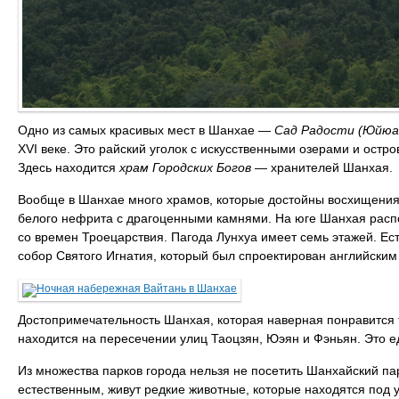
Одно из самых красивых мест в Шанхае —
Сад Радости (Юйюа
XVI веке. Это райский уголок с искусственными озерами и ост
Здесь находится
храм Городских Богов
— хранителей Шанхая.
Вообще в Шанхае много храмов, которые достойны восхищени
белого нефрита с драгоценными камнями. На юге Шанхая распо
со времен Троецарствия. Пагода Лунхуа имеет семь этажей. Ес
собор Святого Игнатия, который был спроектирован английским
Достопримечательность Шанхая, которая наверная понравится 
находится на пересечении улиц Таоцзян, Юэян и Фэньян. Это е
Из множества парков города нельзя не посетить Шанхайский пар
естественным, живут редкие животные, которые находятся под