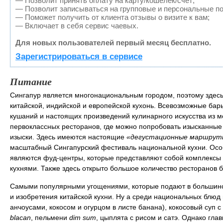
— Позволит принять оплату на карту/кошелек/счет;
— Позволит записываться на групповые и персональные п
— Поможет получить от клиента отзывы о визите к вам;
— Включает в себя сервис чаевых.
Для новых пользователей первый месяц бесплатно.
Зарегистрироваться в сервисе
Питание
Сингапур является многонациональным городом, поэтому здес
китайской, индийской и европейской кухонь. Всевозможные бар
кушаний и настоящих произведений кулинарного искусства из м
первоклассных ресторанов, где можно попробовать изысканны
изыски. Здесь имеются настоящие
«дегустационные маршрут
масштабный Сингапурский фестиваль национальной кухни. Осо
являются фуд-центры, которые представляют собой комплексы 
кухнями. Также здесь открыто большое количество ресторанов б
Самыми популярными угощениями, которые подают в большинст
и изобретения китайской кухни. Ну а среди национальных блю
анчоусами, кокосом и огурцом в листе банана), кокосовый суп 
blacan
, пельмени
dim sum
, цыплята с рисом и сатэ. Однако гл