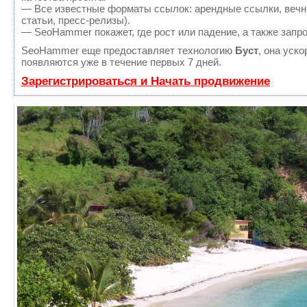
— Все известные форматы ссылок: арендные ссылки, вечны
статьи, пресс-релизы).
— SeoHammer покажет, где рост или падение, а также запр
SeoHammer еще предоставляет технологию
Буст
, она уск
появляются уже в течение первых 7 дней.
Зарегистрироваться и Начать продвижение