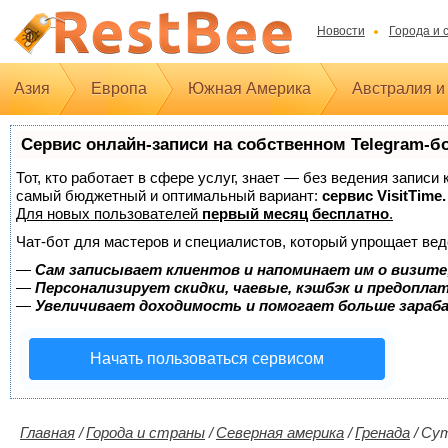
Новости
Города и 
Азия
Европа
Южная Америка
Австралия и
Сервис онлайн-записи на собственном Telegram-б
Тот, кто работает в сфере услуг, знает — без ведения записи
самый бюджетный и оптимальный вариант:
сервис VisitTime.
Для новых пользователей
первый месяц бесплатно
.
Чат-бот для мастеров и специалистов, который упрощает вед
—
Сам записывает клиентов и напоминает им о визите
—
Персонализирует скидки, чаевые, кэшбэк и предопла
—
Увеличивает доходимость и помогает больше зара
Начать пользоваться сервисом
Главная
/
Города и страны
/
Северная америка
/
Гренада
/
Су