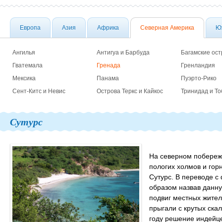
Европа
Азия
Африка
Северная Америка
Ю
Ангилья
Антигуа и Барбуда
Багамские ост
Гватемала
Гренада
Гренландия
Мексика
Панама
Пуэрто-Рико
Сент-Китс и Невис
Острова Теркс и Кайкос
Тринидад и То
Сутурс
На северном побережь
пологих холмов и го
Сутурс. В переводе с
образом назвав данну
подвиг местных жител
прыгали с крутых ска
году решение индейце