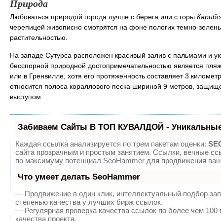
Природа
Любоваться природой города лучше с берега или с горы
Карибс
черепицей живописно смотрятся на фоне пологих темно-зелены
растительностью.
На западе Сутурса расположен красивый залив с пальмами и у
бесспорной природной достопримечательностью является пляж Б
или в Гренвилле, хотя его протяженность составляет 3 километ
относится полоса кораллового песка шириной 9 метров, защищ
выступом.
Забиваем Сайты В ТОП КУВАЛДОЙ - Уникальные
Каждая ссылка анализируется по трем пакетам оценки:
SEO
сайта прозрачным и простым занятием. Ссылки, вечные ссы
по максимуму потенциал SeoHammer для продвижения ваше
Что умеет делать SeoHammer
— Продвижение в один клик, интеллектуальный подбор зап
степенью качества у лучших бирж ссылок.
— Регулярная проверка качества ссылок по более чем 100
качества проекта.