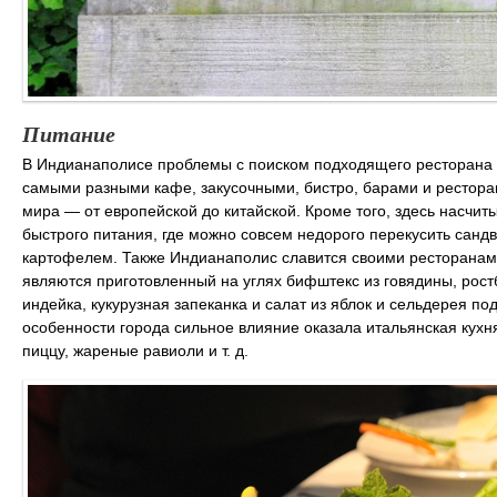
Питание
В Индианаполисе проблемы с поиском подходящего ресторана на
самыми разными кафе, закусочными, бистро, барами и рестор
мира ― от европейской до китайской. Кроме того, здесь насчи
быстрого питания, где можно совсем недорого перекусить санд
картофелем. Также Индианаполис славится своими ресторанам
являются приготовленный на углях бифштекс из говядины, рос
индейка, кукурузная запеканка и салат из яблок и сельдерея п
особенности города сильное влияние оказала итальянская кухня
пиццу, жареные равиоли и т. д.