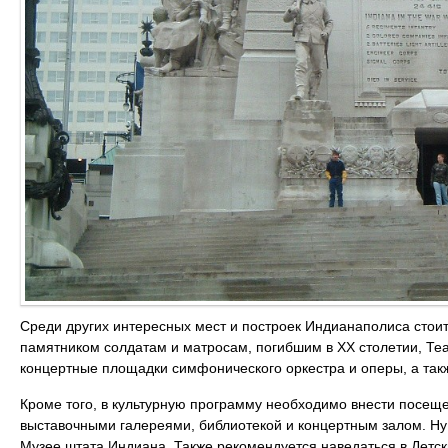
Среди других интересных мест и построек Индианаполиса стои
памятником солдатам и матросам, погибшим в XX столетии, Т
концертные площадки симфонического оркестра и оперы, а та
Кроме того, в культурную программу необходимо внести посеще
выставочными галереями, библиотекой и концертным залом. Ну 
Музее штата Индиана. Также рекомендуется наведаться в Детск