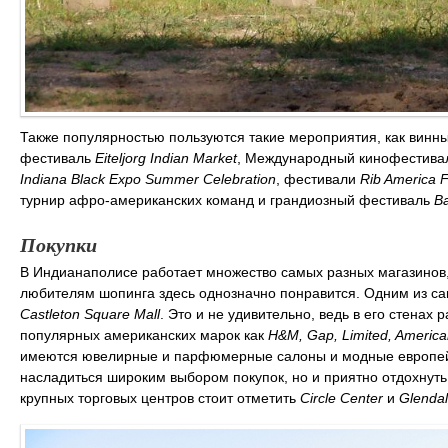
Также популярностью пользуются такие мероприятия, как вин
фестиваль
Eiteljorg Indian Market
, Международный кинофестивал
Indiana Black Expo Summer Celebration
, фестивали
Rib America F
турнир афро-американских команд и грандиозный фестиваль
Ba
Покупки
В Индианаполисе работает множество самых разных магазинов, 
любителям шопинга здесь однозначно понравится. Одним из са
Castleton Square Mall
. Это и не удивительно, ведь в его стена
популярных американских марок как
H&M, Gap, Limited, American 
имеются ювелирные и парфюмерные салоны и модные европейск
насладиться широким выбором покупок, но и приятно отдохнуть 
крупных торговых центров стоит отметить
Circle Center
и
Glendal