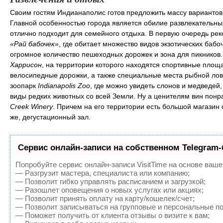
Своим гостям Индианаполис готов предложить массу вариантов
Главной особенностью города является обилие развлекательных
отлично подходит для семейного отдыха. В первую очередь рек
«Рай бабочек»
, где обитает множество видов экзотических баб
огромное количество пешеходных дорожек и зона для пикников.
Харрисон
, на территории которого находятся спортивные площ
велосипедные дорожки, а также специальные места рыбной лов
зоопарк
Indianapolis Zoo
, где можно увидеть слонов и медведей,
виды редких животных со всей Земли. Ну а ценителям вин понр
Creek Winery
. Причем на его территории есть большой магазин
же, дегустационный зал.
Сервис онлайн-записи на собственном Telegram-
Попробуйте сервис онлайн-записи VisitTime на основе ваше
— Разгрузит мастера, специалиста или компанию;
— Позволит гибко управлять расписанием и загрузкой;
— Разошлет оповещения о новых услугах или акциях;
— Позволит принять оплату на карту/кошелек/счет;
— Позволит записываться на групповые и персональные п
— Поможет получить от клиента отзывы о визите к вам;