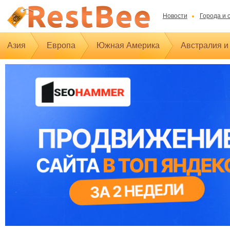
Новости
Города и 
Азия
Европа
Южная Америка
Австралия и