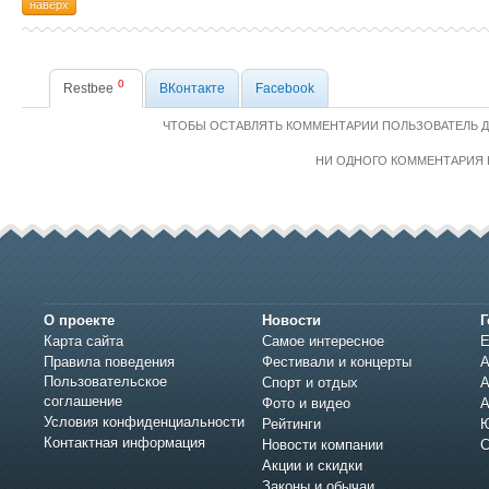
наверх
0
Restbee
ВКонтакте
Facebook
ЧТОБЫ ОСТАВЛЯТЬ КОММЕНТАРИИ ПОЛЬЗОВАТЕЛЬ 
НИ ОДНОГО КОММЕНТАРИЯ 
О проекте
Новости
Г
Карта сайта
Самое интересное
Е
Правила поведения
Фестивали и концерты
А
Пользовательское
Спорт и отдых
А
соглашение
Фото и видео
А
Условия конфиденциальности
Рейтинги
Ю
Контактная информация
Новости компании
С
Акции и скидки
Законы и обычаи