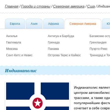
Главная
/
Города и страны
/
Северная америка
/
Сша
/
Индиан
Европа
Азия
Африка
Северная Америка
Ю
Ангилья
Антигуа и Барбуда
Багамские ост
Гватемала
Гренада
Гренландия
Мексика
Панама
Пуэрто-Рико
Сент-Китс и Невис
Острова Теркс и Кайкос
Тринидад и То
Индианаполис
Индианаполис являет
центром автомобилес
трассами, а также одн
популярнейшие фестив
сочетает в себе совр