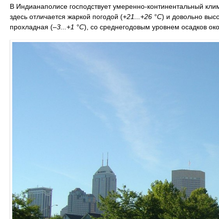
В Индианаполисе господствует умеренно-континентальный клим
здесь отличается жаркой погодой (
+21...+26 °C
) и довольно выс
прохладная (
–3...+1 °C
), со среднегодовым уровнем осадков ок