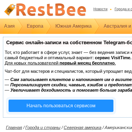
Новости
Города и 
Азия
Европа
Южная Америка
Австралия и
Сервис онлайн-записи на собственном Telegram-б
Тот, кто работает в сфере услуг, знает — без ведения записи
самый бюджетный и оптимальный вариант:
сервис VisitTime.
Для новых пользователей
первый месяц бесплатно
.
Чат-бот для мастеров и специалистов, который упрощает вед
—
Сам записывает клиентов и напоминает им о визите
—
Персонализирует скидки, чаевые, кэшбэк и предопла
—
Увеличивает доходимость и помогает больше зара
Начать пользоваться сервисом
Главная
/
Города и страны
/
Северная америка
/
Американски