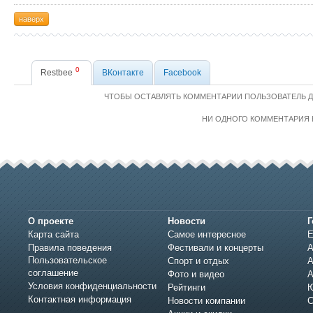
наверх
0
Restbee
ВКонтакте
Facebook
ЧТОБЫ ОСТАВЛЯТЬ КОММЕНТАРИИ ПОЛЬЗОВАТЕЛЬ 
НИ ОДНОГО КОММЕНТАРИЯ 
О проекте
Новости
Г
Карта сайта
Самое интересное
Е
Правила поведения
Фестивали и концерты
А
Пользовательское
Спорт и отдых
А
соглашение
Фото и видео
А
Условия конфиденциальности
Рейтинги
Ю
Контактная информация
Новости компании
С