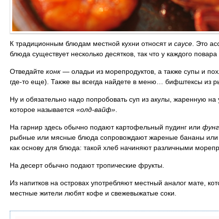
К традиционным блюдам местной кухни относят и
саусе
. Это а
блюда существует несколько десятков, так что у каждого повар
Отведайте
конк
— оладьи из морепродуктов, а также супы и пох
где-то еще). Также вы всегда найдете в меню… бифштексы из р
Ну и обязательно надо попробовать суп из акулы, жаренную на
которое называется
«олд-вайф»
.
На гарнир здесь обычно подают картофельный пудинг или
фунг
рыбные или мясные блюда сопровождают жареные бананы или м
как основу для блюда: такой хлеб начиняют различными морепр
На десерт обычно подают тропические фрукты.
Из напитков на островах употребляют местный аналог мате, ко
местные жители любят кофе и свежевыжатые соки.