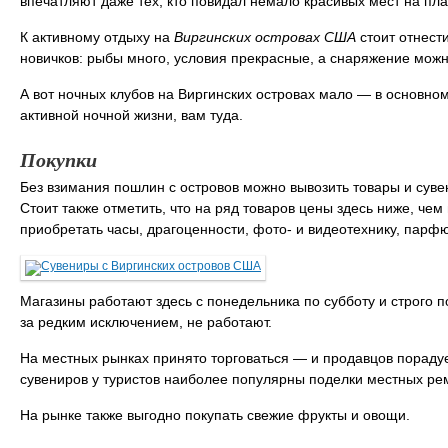
впечатляют даже тех, кто повидал немало красивых мест на пла
К активному отдыху на
Виргинских островах США
стоит отнест
новичков: рыбы много, условия прекрасные, а снаряжение можно
А вот ночных клубов на Виргинских островах мало ― в основно
активной ночной жизни, вам туда.
Покупки
Без взимания пошлин с островов можно вывозить товары и суве
Стоит также отметить, что на ряд товаров цены здесь ниже, чем
приобретать часы, драгоценности, фото- и видеотехнику, парф
Магазины работают здесь с понедельника по субботу и строго п
за редким исключением, не работают.
На местных рынках принято торговаться ― и продавцов порадует
сувениров у туристов наиболее популярны поделки местных рем
На рынке также выгодно покупать свежие фрукты и овощи.