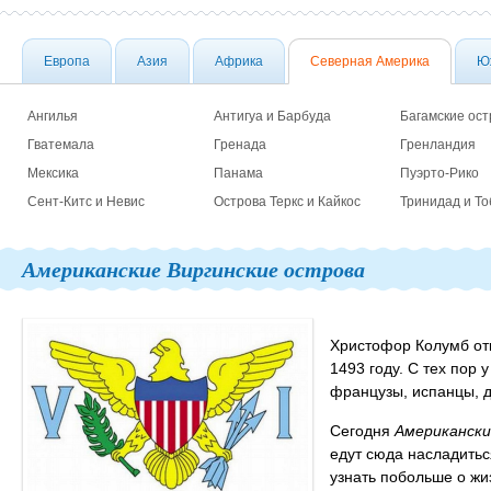
Европа
Азия
Африка
Северная Америка
Ю
Ангилья
Антигуа и Барбуда
Багамские ост
Гватемала
Гренада
Гренландия
Мексика
Панама
Пуэрто-Рико
Сент-Китс и Невис
Острова Теркс и Кайкос
Тринидад и То
Американские Виргинские острова
Христофор Колумб о
1493 году. С тех пор
французы, испанцы, 
Сегодня
Американски
едут сюда насладить
узнать побольше о жи