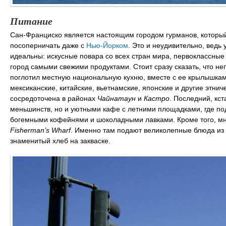
Питание
Сан-Франциско является настоящим городом гурманов, который
посоперничать даже с
Нью-Йорком
. Это и неудивительно, ведь
идеальны: искусные повара со всех стран мира, первоклассн
город самыми свежими продуктами. Стоит сразу сказать, что н
поглотил местную национальную кухню, вместе с ее крылышкам
мексиканские, китайские, вьетнамские, японские и другие этни
сосредоточена в районах
Чайнатаун
и
Кастро
. Последний, кс
меньшинств, но и уютными кафе с летними площадками, где под
богемными кофейнями и шоколадными лавками. Кроме того, м
Fisherman’s Wharf
. Именно там подают великолепные блюда из 
знаменитый хлеб на закваске.