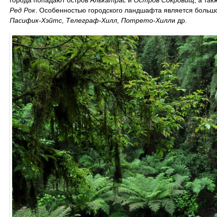
города попадают остров
Алькатрас
и
Остров Сокровищ
, а та
Ред Рок
. Особенностью городского ландшафта является больш
Пасифик-Хэйтс, Телеграф-Хилл, Потрето-Хилл
и др.