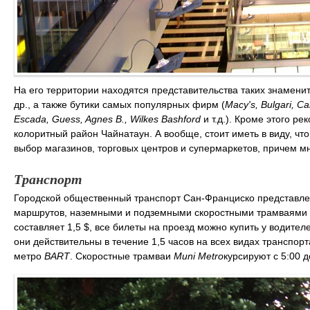
На его территории находятся представительства таких знамени
др., а также бутики самых популярных фирм (
Macy's, Bulgari, Ca
Escada, Guess, Agnes B., Wilkes Bashford
и т.д.). Кроме этого р
колоритный район Чайнатаун. А вообще, стоит иметь в виду, чт
выбор магазинов, торговых центров и супермаркетов, причем мн
Транспорт
Городской общественный транспорт Сан-Франциско представле
маршрутов, наземными и подземными скоростными трамваями
составляет 1,5 $, все билеты на проезд можно купить у водите
они действительны в течение 1,5 часов на всех видах транспор
метро
BART
. Скоростные трамваи
Muni Metro
курсируют с 5:00 д