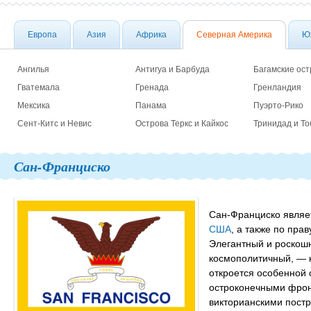
Европа
Азия
Африка
Северная Америка
Ю
Ангилья
Антигуа и Барбуда
Багамские ост
Гватемала
Гренада
Гренландия
Мексика
Панама
Пуэрто-Рико
Сент-Китс и Невис
Острова Теркс и Кайкос
Тринидад и То
Сан-Франциско
Сан-Франциско являе
США
, а также по пра
Элегантный и роскош
космополитичный, — 
откроется особенной 
остроконечными фро
викторианскими постр