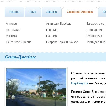
Европа
Азия
Африка
Северная Америка
Ю
Ангилья
Антигуа и Барбуда
Багамские ост
Гватемала
Гренада
Гренландия
Мексика
Панама
Пуэрто-Рико
Сент-Китс и Невис
Острова Теркс и Кайкос
Тринидад и То
Сент-Джеймс
Совместить увлекател
расслабляющий пляжн
Барбадоса
— Сент-Дж
Регион Сент-Джеймс р
что здесь живет дост
самыми элитными мес