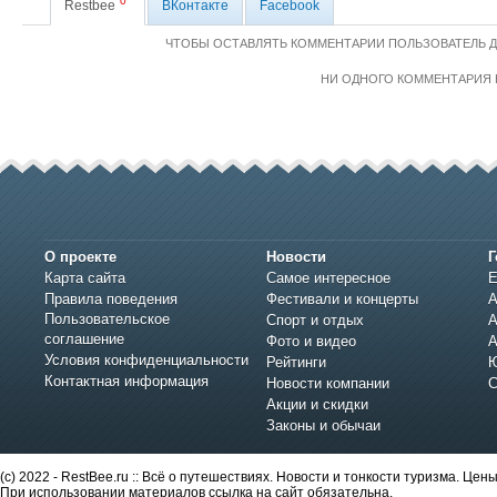
0
Restbee
ВКонтакте
Facebook
ЧТОБЫ ОСТАВЛЯТЬ КОММЕНТАРИИ ПОЛЬЗОВАТЕЛЬ 
НИ ОДНОГО КОММЕНТАРИЯ 
О проекте
Новости
Г
Карта сайта
Самое интересное
Е
Правила поведения
Фестивали и концерты
А
Пользовательское
Спорт и отдых
А
соглашение
Фото и видео
А
Условия конфиденциальности
Рейтинги
Ю
Контактная информация
Новости компании
С
Акции и скидки
Законы и обычаи
(c) 2022 - RestBee.ru :: Всё о путешествиях. Новости и тонкости туризма. Це
При использовании материалов ссылка на сайт обязательна.