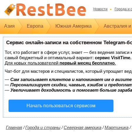
Новости
Города и 
Азия
Европа
Южная Америка
Австралия и
Сервис онлайн-записи на собственном Telegram-б
Тот, кто работает в сфере услуг, знает — без ведения записи
самый бюджетный и оптимальный вариант:
сервис VisitTime.
Для новых пользователей
первый месяц бесплатно
.
Чат-бот для мастеров и специалистов, который упрощает вед
—
Сам записывает клиентов и напоминает им о визите
—
Персонализирует скидки, чаевые, кэшбэк и предопла
—
Увеличивает доходимость и помогает больше зара
Начать пользоваться сервисом
Главная
/
Города и страны
/
Северная америка
/
Мартиника
/