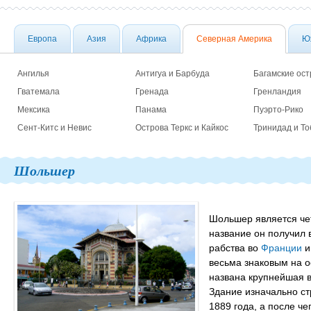
Европа
Азия
Африка
Северная Америка
Ю
Ангилья
Антигуа и Барбуда
Багамские ост
Гватемала
Гренада
Гренландия
Мексика
Панама
Пуэрто-Рико
Сент-Китс и Невис
Острова Теркс и Кайкос
Тринидад и То
Шольшер
Шольшер является че
название он получил 
рабства во
Франции
и
весьма знаковым на 
названа крупнейшая в
Здание изначально с
1889 года, а после ч