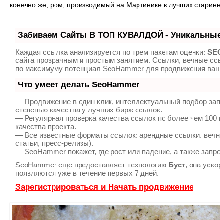
конечно же, ром, производимый на Мартинике в лучших старин
Забиваем Сайты В ТОП КУВАЛДОЙ - Уникальные
Каждая ссылка анализируется по трем пакетам оценки:
SEO
сайта прозрачным и простым занятием. Ссылки, вечные ссы
по максимуму потенциал SeoHammer для продвижения ваше
Что умеет делать SeoHammer
— Продвижение в один клик, интеллектуальный подбор зап
степенью качества у лучших бирж ссылок.
— Регулярная проверка качества ссылок по более чем 100
качества проекта.
— Все известные форматы ссылок: арендные ссылки, вечны
статьи, пресс-релизы).
— SeoHammer покажет, где рост или падение, а также запр
SeoHammer еще предоставляет технологию
Буст
, она уск
появляются уже в течение первых 7 дней.
Зарегистрироваться и Начать продвижение