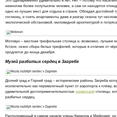
Это одновременно удивительно и нет. Нет – потому что населен
немногим более полутысячи человек, а сам он находится отнюдь
одно из лучших мест для отдыха в стране. Обладая достойной т
гостиниц, и снять апартаменты даже в разгар сезона тут несл
экологической обстановкой, миловидной архитектурой и потря
Мотовун – местная трюфельная столица и, возможно, лучшее ме
Кстати, сезон сбора белых трюфелей, которые в отличие от чёрн
продлится до конца декабря.
Музей разбитых сердец в Загребе
Долний град и Горний град – исторические районы Загреба кот
исключительно как перевалочный пункт от аэропорта к пляжу, в
удивительной достопримечательностью
хорватской
столицы, ко
разбитых сердец.
Расположенный в самом начале улицы Кирилла и Мефодия, он 