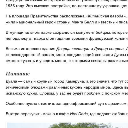
1936 году. Это высокая постройка, по-настоящему украшающая 
На площади Правительства расположена «
Китайская пагода
».
жили национальный герой страны Манга Белл и известный пис
В муниципальном парке сохранился монумент бойцам, которые
неподалеку от парка стоят здания времени французской колони
Весьма интересны здания
Дворца юстиции
и
Дворца спорта, 
железнодорожный вокзал, мост, соединяющий две части Дуалы
сможете узнать и увидеть места, с которыми связаны различны
Питание
Дуала — самый крупный город Камеруна, а это значит, что тут 
этническими блюдами различных кухонь народов мира. Здесь вы 
испанскую кухни. Словом, у вас не будет проблем с поиском ме
Особенно нужно отметить западноафриканский суп с арахисом,
Быстро перекусить можно в кафе
Htel Doris
, где подают любоп