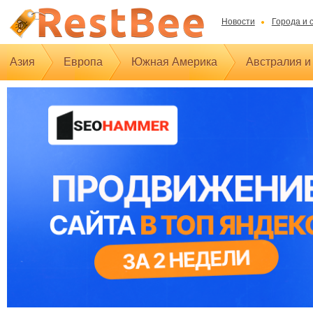
Новости
Города и 
Азия
Европа
Южная Америка
Австралия и