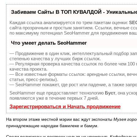
Забиваем Сайты В ТОП КУВАЛДОЙ - Уникальные
Каждая ссылка анализируется по трем пакетам оценки:
SEO
сайта прозрачным и простым занятием. Ссылки, вечные ссы
по максимуму потенциал SeoHammer для продвижения ваше
Что умеет делать SeoHammer
— Продвижение в один клик, интеллектуальный подбор зап
степенью качества у лучших бирж ссылок.
— Регулярная проверка качества ссылок по более чем 100
качества проекта.
— Все известные форматы ссылок: арендные ссылки, вечны
статьи, пресс-релизы).
— SeoHammer покажет, где рост или падение, а также запр
SeoHammer еще предоставляет технологию
Буст
, она уск
появляются уже в течение первых 7 дней.
Зарегистрироваться и Начать продвижение
На втором этаже местной мэрии вас ждут экспонаты
Музея горо
принадлежащие народам бамилеке и бамум.
Среди религиозных построек нельзя не упомянуть
Кафедральны