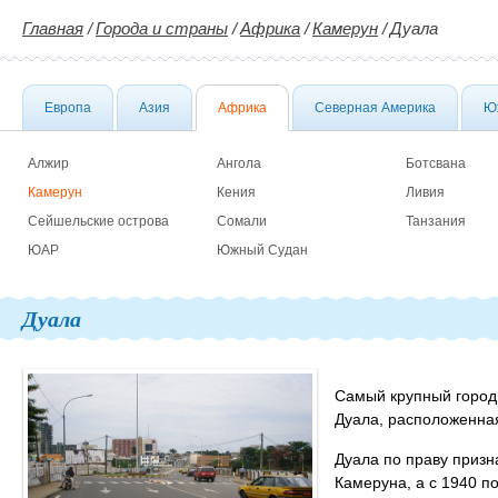
Главная
/
Города и страны
/
Африка
/
Камерун
/
Дуала
Европа
Азия
Африка
Северная Америка
Ю
Алжир
Ангола
Ботсвана
Камерун
Кения
Ливия
Сейшельские острова
Сомали
Танзания
ЮАР
Южный Судан
Дуала
Самый крупный город
Дуала, расположенная
Дуала по праву призн
Камеруна, а с 1940 п