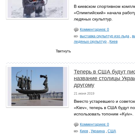
В киевском спортивном компл
«Олимпийский» начала работу
ледяных скульптур.
Комментариев: 0
выставка скульптур изо льда
,
в
ледяных скульптур
,
Киев
Твитнуть
Теперь в США будут пи
название столицы Укра
другому
21 июня 2019
Вместо устаревшего и советск
«Kiev», теперь в США будут п
использовать топоним «Kyiv».
Комментариев: 0
Киев
,
Украина
,
США