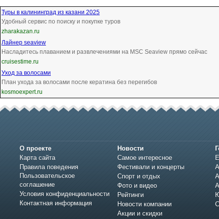
Туры в калининград из казани 2025
Удобный сервис по поиску и покупке туров
zharakazan.ru
Лайнер seaview
Насладитесь плаванием и развлечениями на MSC Seaview прямо сейчас
cruisestime.ru
Уход за волосами
План ухода за волосами после кератина без перегибов
kosmoexpert.ru
О проекте
Новости
Г
Карта сайта
Самое интересное
Е
Правила поведения
Фестивали и концерты
А
Пользовательское
Спорт и отдых
А
соглашение
Фото и видео
А
Условия конфиденциальности
Рейтинги
Ю
Контактная информация
Новости компании
С
Акции и скидки