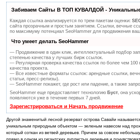
Забиваем Сайты В ТОП КУВАЛДОЙ - Уникальные
Каждая ссылка анализируется по трем пакетам оценки:
SEO
сайта прозрачным и простым занятием. Ссылки, вечные ссы
по максимуму потенциал SeoHammer для продвижения ваше
Что умеет делать SeoHammer
— Продвижение в один клик, интеллектуальный подбор зап
степенью качества у лучших бирж ссылок.
— Регулярная проверка качества ссылок по более чем 100
качества проекта.
— Все известные форматы ссылок: арендные ссылки, вечны
статьи, пресс-релизы).
— SeoHammer покажет, где рост или падение, а также запр
SeoHammer еще предоставляет технологию
Буст
, она уск
появляются уже в течение первых 7 дней.
Зарегистрироваться и Начать продвижение
Другой знаменитый лесной резерват острова Савайи называет
уникальным природным объектом — зеленым навесом над прох
который соткан из ветвей деревьев. Причем за совсем неболь
прямо в одном из гигантских дуплистых деревьев и почувствов