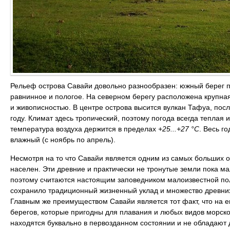
Рельеф острова Савайи довольно разнообразен: южный берег п
равнинное и пологое. На северном берегу расположена крупная
и живописностью. В центре острова высится вулкан Тафуа, пос
году. Климат здесь тропический, поэтому погода всегда теплая 
температура воздуха держится в пределах
+25...+27 °C
. Весь го
влажный (с ноябрь по апрель).
Несмотря на то что Савайи является одним из самых больших о
населен. Эти древние и практически не тронутые земли пока 
поэтому считаются настоящим заповедником малоизвестной пол
сохранило традиционный жизненный уклад и множество древних
Главным же преимуществом Савайи является тот факт, что на 
берегов, которые пригодны для плавания и любых видов морског
находятся буквально в первозданном состоянии и не обладаю