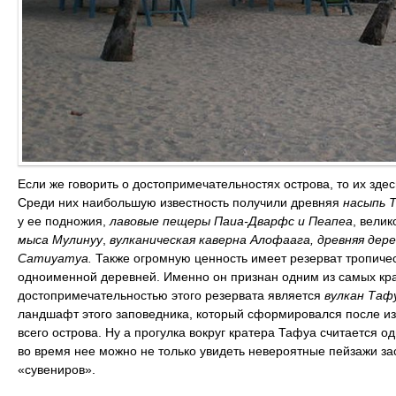
Если же говорить о достопримечательностях острова, то их зде
Среди них наибольшую известность получили древняя
насыпь 
у ее подножия,
лавовые пещеры Паиа-Дварфс и Пеапеа
, вели
мыса
Мулинуу
,
вулканическая каверна Алофаага, древняя дер
Сатиуатуа.
Также огромную ценность имеет резерват тропиче
одноименной деревней. Именно он признан одним из самых кра
достопримечательностью этого резервата является
вулкан Таф
ландшафт этого заповедника, который сформировался после из
всего острова. Ну а прогулка вокруг кратера Тафуа считается о
во время нее можно не только увидеть невероятные пейзажи за
«сувениров».