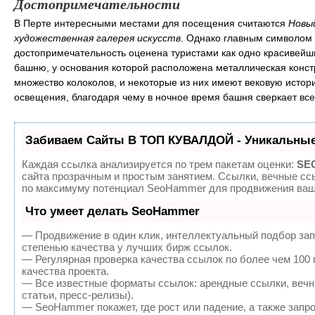
Достопримечательности
В Перте интересными местами для посещения считаются
Новы
художественная галерея искусств
. Однако главным символом 
достопримечательность оценена туристами как одно красивейш
башню, у основания которой расположена металлическая конс
множество колоколов, и некоторые из них имеют вековую исто
освещения, благодаря чему в ночное время башня сверкает все
Забиваем Сайты В ТОП КУВАЛДОЙ - Уникальные
Каждая ссылка анализируется по трем пакетам оценки:
SEO
сайта прозрачным и простым занятием. Ссылки, вечные ссы
по максимуму потенциал SeoHammer для продвижения ваше
Что умеет делать SeoHammer
— Продвижение в один клик, интеллектуальный подбор зап
степенью качества у лучших бирж ссылок.
— Регулярная проверка качества ссылок по более чем 100
качества проекта.
— Все известные форматы ссылок: арендные ссылки, вечны
статьи, пресс-релизы).
— SeoHammer покажет, где рост или падение, а также запр