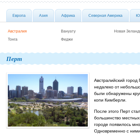
Европа
Азия
Африка
Северная Америка
Ю
Австралия
Вануату
Новая Зеланд
Тонга
Фиджи
Перт
Австралийский город 
недалеко от небольшо
были обнаружены круп
копи Кимберли.
После этого Перт ста
большинство местных
городе появилось мно
Одновременно с ними 