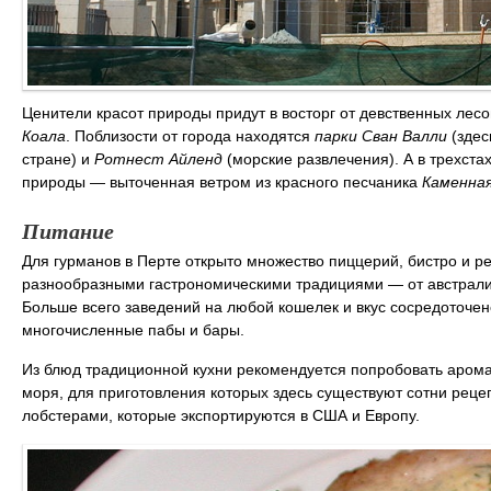
Ценители красот природы придут в восторг от девственных ле
Коала
. Поблизости от города находятся
парки Сван Валли
(здес
стране) и
Ротнест Айленд
(морские развлечения). А в трехста
природы — выточенная ветром из красного песчаника
Каменная
Питание
Для гурманов в Перте открыто множество пиццерий, бистро и р
разнообразными гастрономическими традициями — от австралийс
Больше всего заведений на любой кошелек и вкус сосредоточе
многочисленные пабы и бары.
Из блюд традиционной кухни рекомендуется попробовать аромат
моря, для приготовления которых здесь существуют сотни реце
лобстерами, которые экспортируются в США и Европу.