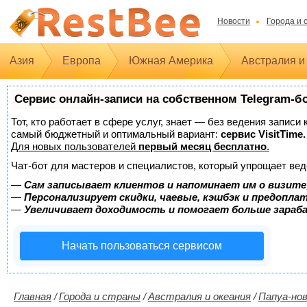
Новости
Города и 
Азия
Европа
Южная Америка
Австралия и
Сервис онлайн-записи на собственном Telegram-б
Тот, кто работает в сфере услуг, знает — без ведения записи
самый бюджетный и оптимальный вариант:
сервис VisitTime.
Для новых пользователей
первый месяц бесплатно
.
Чат-бот для мастеров и специалистов, который упрощает вед
—
Сам записывает клиентов и напоминает им о визите
—
Персонализирует скидки, чаевые, кэшбэк и предопла
—
Увеличивает доходимость и помогает больше зара
Начать пользоваться сервисом
Главная
/
Города и страны
/
Австралия и океания
/
Папуа-нов