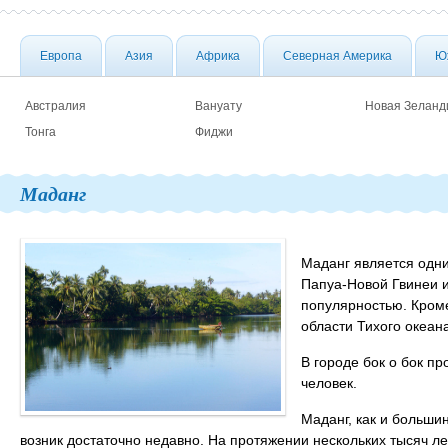
Европа
Азия
Африка
Северная Америка
Ю
Австралия
Вануату
Новая Зеланд
Тонга
Фиджи
Маданг
Маданг является одн
Папуа-Новой Гвинеи и
популярностью. Кром
области Тихого океан
В городе бок о бок п
человек.
Маданг, как и больши
возник достаточно недавно. На протяжении нескольких тысяч л