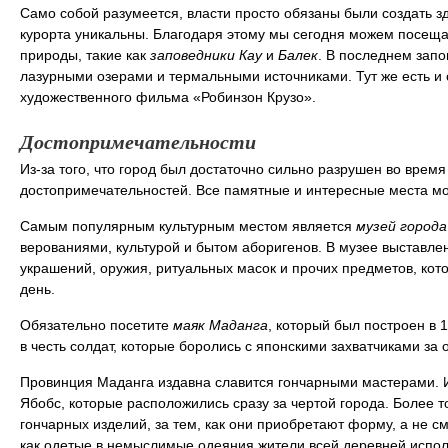
Само собой разумеется, власти просто обязаны были создать з
курорта уникальны. Благодаря этому мы сегодня можем посещат
природы, такие как
заповедники Кау
и
Балек
. В последнем зап
лазурными озерами и термальными источниками. Тут же есть и 
художественного фильма «Робинзон Крузо».
Достопримечательности
Из-за того, что город был достаточно сильно разрушен во время
достопримечательностей. Все памятные и интересные места мо
Самым популярным культурным местом является
музей города
верованиями, культурой и бытом аборигенов. В музее выставле
украшений, оружия, ритуальных масок и прочих предметов, ко
день.
Обязательно посетите
маяк Маданга
, который был построен в
в честь солдат, которые боролись с японскими захватчиками за
Провинция Маданга издавна славится гончарными мастерами. И
Ябобс, которые расположились сразу за чертой города. Более 
гончарных изделий, за тем, как они приобретают форму, а не см
как одетые в немыслимые одеяния жители всей деревней испо