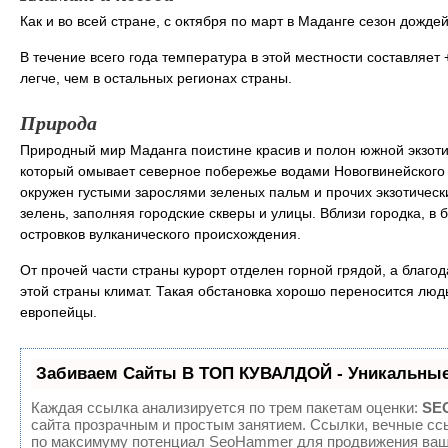
Как и во всей стране, с октября по март в Маданге сезон дождей
В течение всего года температура в этой местности составляе
легче, чем в остальных регионах страны.
Природа
Природный мир Маданга поистине красив и полон южной экзоти
который омывает северное побережье водами Новогвинейского 
окружен густыми зарослями зеленых пальм и прочих экзотически
зелень, заполняя городские скверы и улицы. Вблизи городка, в
островков вулканического происхождения.
От прочей части страны курорт отделен горной грядой, а благо
этой страны климат. Такая обстановка хорошо переносится люд
европейцы.
Забиваем Сайты В ТОП КУВАЛДОЙ - Уникальные
Каждая ссылка анализируется по трем пакетам оценки:
SEO
сайта прозрачным и простым занятием. Ссылки, вечные ссы
по максимуму потенциал SeoHammer для продвижения ваше