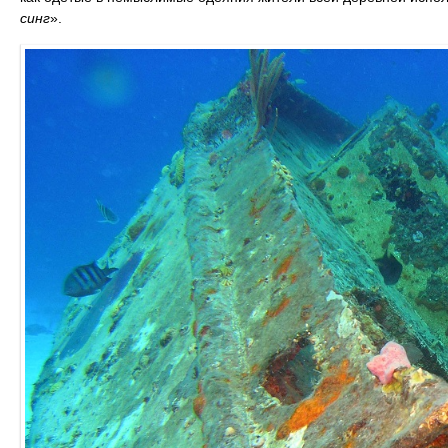
синг
».