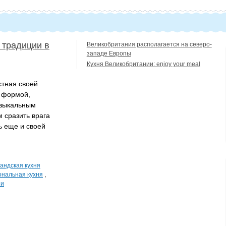
 традиции в
Великобритания располагается на северо-
западе Европы
Кухня Великобритании: enjoy your meal
стная своей
 формой,
узыкальным
 сразить врага
ь еще и своей
андская кухня
нальная кухня
,
ни