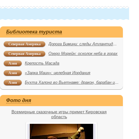
Библиотека туриста
Северная Америка
Дорога Бимини: следы Атлантиды или шутка природы?
Северная Америка
Озеро Морейн: осколок неба в горах
Азия
Крепость Масада
Азия
«Зарка Маин»: целебная Иордания
Азия
Бухта Халонг во Вьетнаме: дракон, барабан и плавучий домик
Фото дня
Всемирные сказочные игры примет Кировская
область