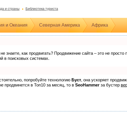
да и страны
Библиотека туриста
ия и Океания
Северная Америка
Африка
 не знаете, как продвигать? Продвижение сайта – это не прост
ий в поисковых системах.
остоятельно, попробуйте технологию
Буст
, она ускоряет продви
не продвинется в Топ10 за месяц, то в
SeoHammer
за бустер
вер