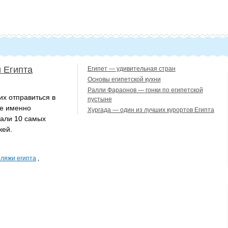
 Египта
Египет — удивительная стран
Основы египетской кухни
Ралли Фараонов — гонки по египетской
х отправиться в
пустыне
де именно
Хургада — один из лучших курортов Египта
рали 10 самых
жей.
ляжи египта
,