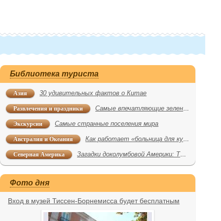
Библиотека туриста
Азия
30 удивительных фактов о Китае
Развлечения и праздники
Самые впечатляющие зеленые лабиринты
Экскурсии
Самые странные поселения мира
Австралия и Океания
Как работает «больница для кукол»
Северная Америка
Загадки доколумбовой Америки: Тула – столица тольтеков
Фото дня
Вход в музей Тиссен-Борнемисса будет бесплатным