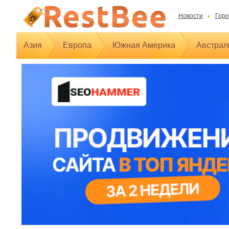
Новости
Горо
Азия
Европа
Южная Америка
Австрал