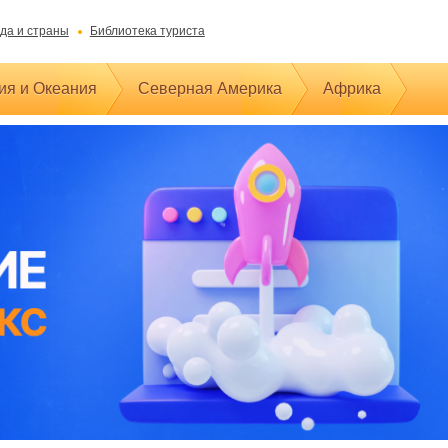
да и страны
Библиотека туриста
ия и Океания
Северная Америка
Африка