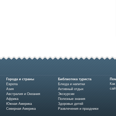
Города и страны
Библиотека туриста
По
Как
Европа
Блюда и напитки
сай
Азия
Активный отдых
Австралия и Океания
Экскурсии
Африка
Полезные знания
Южная Америка
Здоровье детей
Северная Америка
Развлечения и праздники