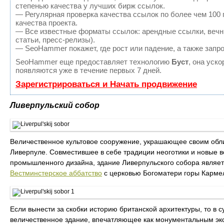
степенью качества у лучших бирж ссылок.
— Регулярная проверка качества ссылок по более чем 100
качества проекта.
— Все известные форматы ссылок: арендные ссылки, вечны
статьи, пресс-релизы).
— SeoHammer покажет, где рост или падение, а также запр
SeoHammer еще предоставляет технологию
Буст
, она уск
появляются уже в течение первых 7 дней.
Зарегистрироваться и Начать продвижение
Ливерпульский собор
Величественное культовое сооружение, украшающее своим об
Ливерпуле. Совместившее в себе традиции неоготики и новые 
промышленного дизайна, здание Ливерпульского собора являет
Вестминстерское аббатство
с церковью Богоматери горы Карме
Если вынести за скобки историю британской архитектуры, то в 
величественное здание, впечатляющее как монументальным экс