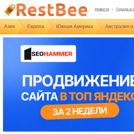
Новости
Города и 
Азия
Европа
Южная Америка
Австралия и