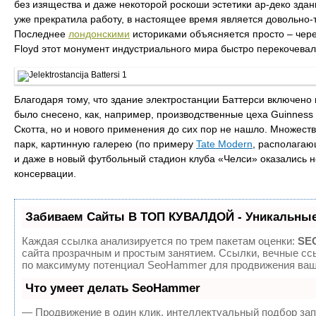
без изящества и даже некоторой роскоши эстетики ар-деко здан
уже прекратила работу, в настоящее время является довольно-
Последнее
лондонскими
историками объясняется просто – чере
Floyd этот монумент индустриального мира быстро перекочевал
Благодаря тому, что здание электростанции Баттерси включено
было снесено, как, например, производственные цеха Guinness
Скотта, но и нового применения до сих пор не нашло. Множест
парк, картинную галерею (по примеру
Tate Modern
, располагаю
и даже в новый футбольный стадион клуба «Челси» оказались н
консервации.
Забиваем Сайты В ТОП КУВАЛДОЙ - Уникальные
Каждая ссылка анализируется по трем пакетам оценки:
SEO
сайта прозрачным и простым занятием. Ссылки, вечные ссы
по максимуму потенциал SeoHammer для продвижения ваше
Что умеет делать SeoHammer
— Продвижение в один клик, интеллектуальный подбор зап