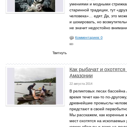
умениями и модными стрижка
старинной традиции, тут «дру
человека»… едят. Да, это мож
и шокировать, но возмутительн
не значит недостойно внимани
Комментариев: 0
Твитнуть
Как рыбачат и охотятся
Амазонии
22 августа 2014
В реликтовых лесах бассейна
время течет как-то по-другому,
древнейшие промыслы челове
предстают в своей первобытно
Мы расскажем, как коренные 
мест охотятся на ископаемых
юрких обезьян и даже на люде