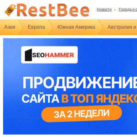
Новости
Города и 
Азия
Европа
Южная Америка
Австралия и