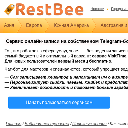
Новости
Города и 
Азия
Европа
Южная Америка
Австралия и
Сервис онлайн-записи на собственном Telegram-б
Тот, кто работает в сфере услуг, знает — без ведения записи
самый бюджетный и оптимальный вариант:
сервис VisitTime.
Для новых пользователей
первый месяц бесплатно
.
Чат-бот для мастеров и специалистов, который упрощает вед
—
Сам записывает клиентов и напоминает им о визите
—
Персонализирует скидки, чаевые, кэшбэк и предопла
—
Увеличивает доходимость и помогает больше зара
Начать пользоваться сервисом
Главная
/
Библиотека туриста
/
Полезные знания
/
Как само