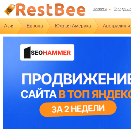
Новости
Города и 
Азия
Европа
Южная Америка
Австралия и