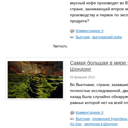
вкусный кофе производят во В
стране, занимающей второе м
производству и первое по эксп
продукта?
Комментариев: 0
Вьетнам
,
вьетнамский кофе
Твитнуть
Самая большая в мире
Шондонг
03 февраля 2013
Во Вьетнаме, стране, казавше
полностью исследованной, дв
назад была случайно обнаруж
равных которой нет на всей п
Комментариев: 0
Вьетнам
,
провинция Куангбинь
Хо-Хан
,
экскурсии в Шондонг