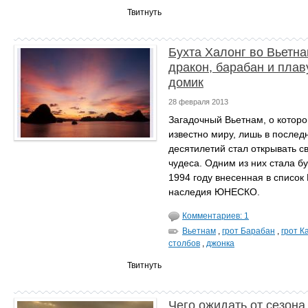
Твитнуть
Бухта Халонг во Вьетна
дракон, барабан и плав
домик
28 февраля 2013
Загадочный Вьетнам, о которо
известно миру, лишь в послед
десятилетий стал открывать с
чудеса. Одним из них стала бу
1994 году внесенная в список
наследия ЮНЕСКО.
Комментариев: 1
Вьетнам
,
грот Барабан
,
грот 
столбов
,
джонка
Твитнуть
Чего ожидать от сезон