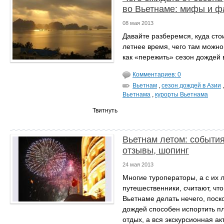
во Вьетнаме: мифы и ф
08 мая 2013
Давайте разберемся, куда стои
летнее время, чего там можно
как «пережить» сезон дождей 
Комментариев: 0
Вьетнам
,
сезон дождей в Азии
Вьетнама
,
курорты Вьетнама
Твитнуть
Вьетнам летом: события
отзывы, шопинг
24 мая 2013
Многие туроператоры, а с их л
путешественники, считают, что
Вьетнаме делать нечего, поск
дождей способен испортить п
отдых, а вся экскурсионная ак