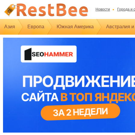
Новости
Города и 
Азия
Европа
Южная Америка
Австралия и