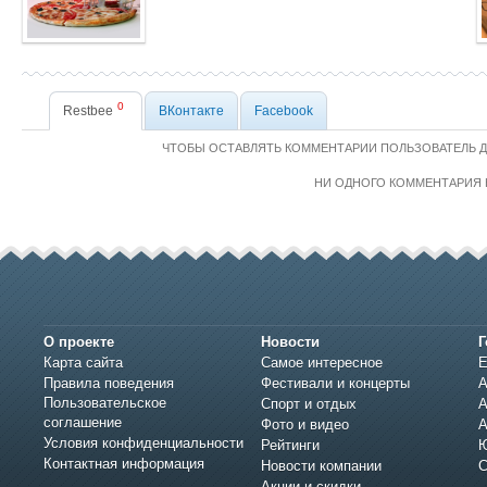
0
Restbee
ВКонтакте
Facebook
ЧТОБЫ ОСТАВЛЯТЬ КОММЕНТАРИИ ПОЛЬЗОВАТЕЛЬ 
НИ ОДНОГО КОММЕНТАРИЯ 
О проекте
Новости
Г
Карта сайта
Самое интересное
Е
Правила поведения
Фестивали и концерты
А
Пользовательское
Спорт и отдых
А
соглашение
Фото и видео
А
Условия конфиденциальности
Рейтинги
Ю
Контактная информация
Новости компании
С
Акции и скидки