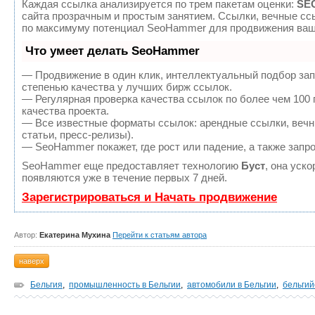
Каждая ссылка анализируется по трем пакетам оценки:
SEO
сайта прозрачным и простым занятием. Ссылки, вечные ссы
по максимуму потенциал SeoHammer для продвижения ваше
Что умеет делать SeoHammer
— Продвижение в один клик, интеллектуальный подбор зап
степенью качества у лучших бирж ссылок.
— Регулярная проверка качества ссылок по более чем 100
качества проекта.
— Все известные форматы ссылок: арендные ссылки, вечны
статьи, пресс-релизы).
— SeoHammer покажет, где рост или падение, а также запр
SeoHammer еще предоставляет технологию
Буст
, она уск
появляются уже в течение первых 7 дней.
Зарегистрироваться и Начать продвижение
Автор:
Екатерина Мухина
Перейти к статьям автора
наверх
Бельгия
,
промышленность в Бельгии
,
автомобили в Бельгии
,
бельгий