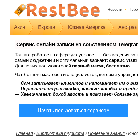
Новости
Горо
Азия
Европа
Южная Америка
Австрал
Сервис онлайн-записи на собственном Telegra
Тот, кто работает в сфере услуг, знает — без ведения з
самый бюджетный и оптимальный вариант:
сервис Visit
Для новых пользователей
первый месяц бесплатно
.
Чат-бот для мастеров и специалистов, который упрощает
—
Сам записывает клиентов и напоминает им о ви
—
Персонализирует скидки, чаевые, кэшбэк и пред
—
Увеличивает доходимость и помогает больше з
Начать пользоваться сервисом
Главная
/
Библиотека туриста
/
Полезные знания
/
Индо