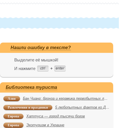
Нашли ошибку в тексте?
Выделите её мышкой!
И нажмите
Библиотека туриста
Азия
Бан Чианг: бронза и керамика первобытных людей
Развлечения и праздники
5 любопытных фактов ко Дню подснежника
Европа
Хаттуса — город тысячи богов
Европа
Экотуризм в Украине