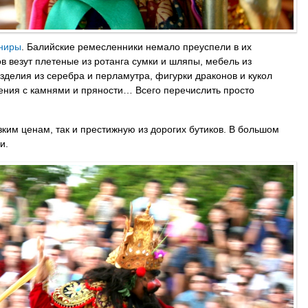
ениры
. Балийские ремесленники немало преуспели в их
ов везут плетеные из ротанга сумки и шляпы, мебель из
зделия из серебра и перламутра, фигурки драконов и кукол
ения с камнями и пряности… Всего перечислить просто
ким ценам, так и престижную из дорогих бутиков. В большом
и.