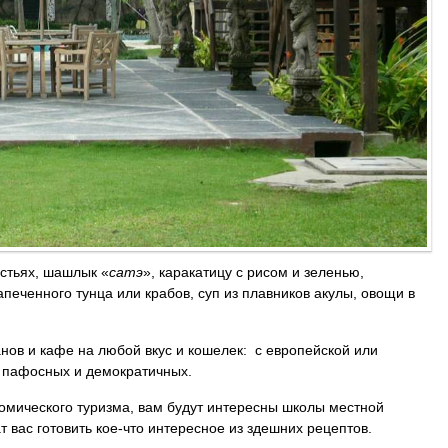
истьях, шашлык «
сатэ
», каракатицу с рисом и зеленью,
печенного тунца или крабов, суп из плавников акулы, овощи в
ов и кафе на любой вкус и кошелек: с европейской или
, пафосных и демократичных.
номического туризма, вам будут интересны школы местной
 вас готовить кое-что интересное из здешних рецептов.