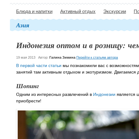
Блюда и напитки
Активный отдых
Экскурсии
По
Азия
Индонезия оптом и в розницу: че
19 мая 2013
Автор:
Галина Зимина
Перейти к статьям автора
В первой части статьи
мы познакомили вас с возможностями
занятий там активным отдыхом и экотуризмом. Двигаемся 
Шопинг
Одним из интересных развлечений в
Индонезии
является ш
приобрести!