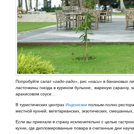
Попробуйте салат «
гадо-гадо
», рис «
наси
» в банановых л
ласточкины гнезда в курином бульоне, жареную саранчу, за
арахисовом соусе…
В туристических центрах
Индонезии
полным-полно ресторан
местной кухней, вегетарианских, экзотических, смешанных
Если вы приехали в страну исключительно с целью гастро
кухни, где дипломированные повара в считанные дни научат