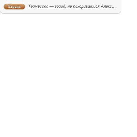
Европа
Термессос — город, не покорившийся Александру Македонскому