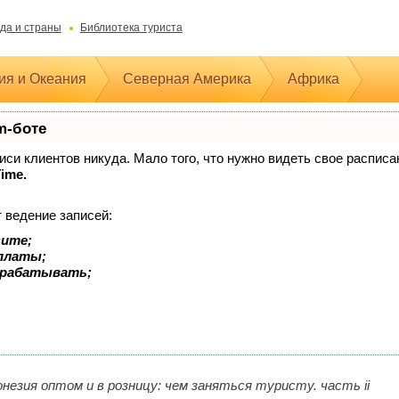
да и страны
Библиотека туриста
ия и Океания
Северная Америка
Африка
m-боте
аписи клиентов никуда. Мало того, что нужно видеть свое распис
Time.
 ведение записей:
зите;
оплаты;
арабатывать;
незия оптом и в розницу: чем заняться туристу. часть ii