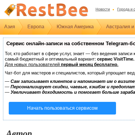
Новости
Города и 
Азия
Европа
Южная Америка
Австралия и
Сервис онлайн-записи на собственном Telegram-б
Тот, кто работает в сфере услуг, знает — без ведения записи
самый бюджетный и оптимальный вариант:
сервис VisitTime.
Для новых пользователей
первый месяц бесплатно
.
Чат-бот для мастеров и специалистов, который упрощает вед
—
Сам записывает клиентов и напоминает им о визите
—
Персонализирует скидки, чаевые, кэшбэк и предопла
—
Увеличивает доходимость и помогает больше зара
Начать пользоваться сервисом
Автор