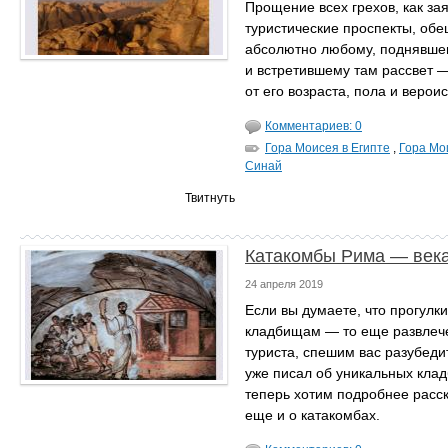
Прощение всех грехов, как за
туристические проспекты, об
абсолютно любому, поднявшем
и встретившему там рассвет 
от его возраста, пола и верои
Комментариев: 0
Гора Моисея в Египте
,
Гора Мо
Синай
Твитнуть
Катакомбы Рима — века
24 апреля 2019
Если вы думаете, что прогулки
кладбищам — то еще развлеч
туриста, спешим вас разубеди
уже писал об уникальных кла
теперь хотим подробнее расск
еще и о катакомбах.