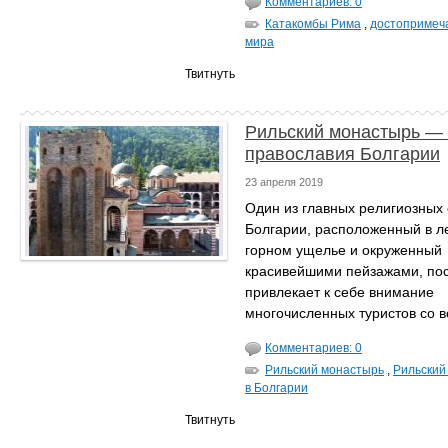
Комментариев: 0
Катакомбы Рима
,
достопримеч
мира
Твитнуть
Рильский монастырь — 
православия Болгарии
23 апреля 2019
Один из главных религиозных
Болгарии, расположенный в л
горном ущелье и окруженный
красивейшими пейзажами, по
привлекает к себе внимание
многочисленных туристов со в
Комментариев: 0
Рильский монастырь
,
Рильский
в Болгарии
Твитнуть