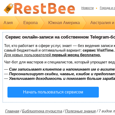
Новости
Города и 
Азия
Европа
Южная Америка
Австралия и
Сервис онлайн-записи на собственном Telegram-б
Тот, кто работает в сфере услуг, знает — без ведения записи
самый бюджетный и оптимальный вариант:
сервис VisitTime.
Для новых пользователей
первый месяц бесплатно
.
Чат-бот для мастеров и специалистов, который упрощает вед
—
Сам записывает клиентов и напоминает им о визите
—
Персонализирует скидки, чаевые, кэшбэк и предопла
—
Увеличивает доходимость и помогает больше зара
Начать пользоваться сервисом
Главная
/
Библиотека туриста
/
Полезные знания
/
7 видов 