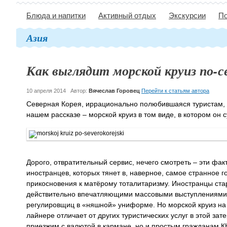
Блюда и напитки
Активный отдых
Экскурсии
По
Азия
Как выглядит морской круиз по-с
10 апреля 2014
Автор:
Вячеслав Горовец
Перейти к статьям автора
Северная Корея, иррационально полюбившаяся туристам, д
нашем рассказе – морской круиз в том виде, в котором он 
Дорого, отвратительный сервис, нечего смотреть – эти ф
иностранцев, которых тянет в, наверное, самое странное 
прикосновения к матёрому тоталитаризму. Иностранцы ста
действительно впечатляющими массовыми выступлениями 
регулировщиц в «няшной» униформе. Но морской круиз на 
лайнере отличает от других туристических услуг в этой зат
приезжим с валютой в кармане, но и простым гражданам КН