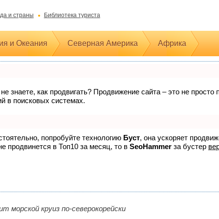
да и страны
Библиотека туриста
ия и Океания
Северная Америка
Африка
 не знаете, как продвигать? Продвижение сайта – это не прост
ий в поисковых системах.
остоятельно, попробуйте технологию
Буст
, она ускоряет продви
не продвинется в Топ10 за месяц, то в
SeoHammer
за бустер
вер
ит морской круиз по-северокорейски