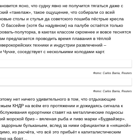
новится ясно, что судну явно не получится тягаться даже с
ский «такелаж», такое ощущение, что собирали со всей
овые столы и стулья да советского пошиба пёстрые кресла
 О бассейне (хотя бы надувном) на палубе остаётся только
кровать-полуторка, в каютах классом скромнее и вовсе теснятся
рам предлагается проводить время плавания в тёплой
верокорейских техники и индустрии развлечений –
Чучхе, соседствует с несколькими колодами карт.
Фото: Carlos Barria, Reuters
Фото: Carlos Barria, Reuters
оэтому нет ничего удивительного в том, что отдыхающие
жьем КНДР на всём его протяжении и дожидаясь сигнала к
обслуживания курортники ставят на металлические подносы
жий морской бриз – вяленая рыба и пиво марки «Будвайзер».
 с задорным бульканьем, вслед за ними официантки в «няшной»
мо, из расчёта, что всё это прибьёт к капиталистическим
тно на борт…