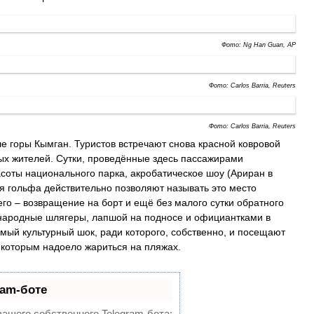
Фото: Ng Han Guan, AP
Фото: Carlos Barria, Reuters
Фото: Carlos Barria, Reuters
е горы Кымган. Туристов встречают снова красной ковровой
х жителей. Сутки, проведённые здесь пассажирами
соты национального парка, акробатическое шоу (Ариран в
я гольфа действительно позволяют называть это место
его – возвращение на борт и ещё без малого сутки обратного
 народные шлягеры, лапшой на подносе и официантками в
ый культурный шок, ради которого, собственно, и посещают
 которым надоело жариться на пляжах.
ram-боте
вашего собственного Telegram-бота: