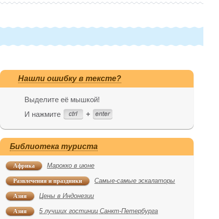
Нашли ошибку в тексте?
Выделите её мышкой!
И нажмите
Библиотека туриста
Африка
Марокко в июне
Развлечения и праздники
Самые-самые эскалаторы
Азия
Цены в Индонезии
Азия
5 лучших гостиниц Санкт-Петербурга