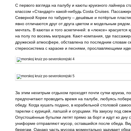
С первого взгляда на палубу и каюты круизного лайнера ста
классом «Стандарт» какой-нибудь Costa Cruises. Пассажир
Северной Кореи по табурету – дешёвые и потёртые пластик
явно отличаются друг от друга цветом и модельным рядом.
мечтать. В каютах и того аскетичней: в «люксе» красуется 
на полу по восемь матрацев. Кают-компания, где пассажи
дружеской атмосфере, обставлена по последним словам се
стереосистема с караоке и песнями, прославляющими идеи 
За этим нехитрым отдыхом проходят почти сутки круиза, п
предпочитают проводить время на палубе, любуясь побере
обеду. Когда кушать подано, в корабельной столовой само
тарелки с курицей, лапшой и огурцами. На закуску под све
Опустошённые бутылки летят прямо за борт и идут ко дну
униформе отправляют мусор, оставшийся после обеда. Види
берегам. Однако часть мусора моментально задувает обра