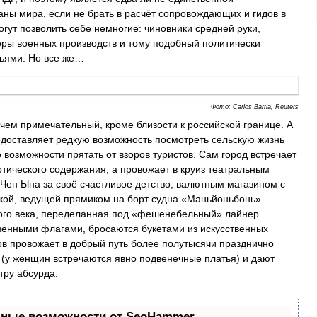
ны мира, если не брать в расчёт сопровождающих и гидов в
огут позволить себе немногие: чиновники средней руки,
ы военных производств и тому подобный политически
мьями. Но все же…
Фото: Carlos Barria, Reuters
чем примечательный, кроме близости к российской границе. А
предоставляет редкую возможность посмотреть сельскую жизнь
возможности прятать от взоров туристов. Сам город встречает
ического содержания, а провожает в круиз театральным
ен Ына за своё счастливое детство, валютным магазином с
кой, ведущей прямиком на борт судна «Маньйоньбонь».
ого века, переделанная под «фешенебельный» лайнер
венными флагами, бросаются букетами из искусственных
ов провожает в добрый путь более полутысячи празднично
 (у женщин встречаются явно подвенечные платья) и дают
тру абсурда.
ьные возможности от SeoHammer