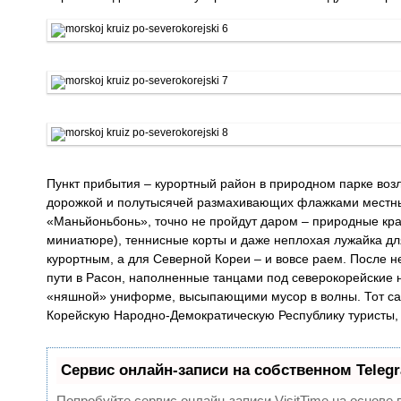
Пункт прибытия – курортный район в природном парке возл
дорожкой и полутысячей размахивающих флажками местны
«Маньйоньбонь», точно не пройдут даром – природные кра
миниатюре), теннисные корты и даже неплохая лужайка дл
курортным, а для Северной Кореи – и вовсе раем. После н
пути в Расон, наполненные танцами под северокорейские
«няшной» униформе, высыпающими мусор в волны. Тот сам
Корейскую Народно-Демократическую Республику туристы,
Сервис онлайн-записи на собственном Teleg
Попробуйте сервис онлайн-записи VisitTime на основе 