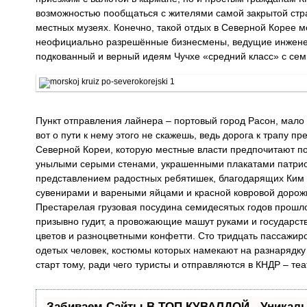
возможностью пообщаться с жителями самой закрытой стра
местных музеях. Конечно, такой отдых в Северной Корее м
неофициально разрешённые бизнесмены, ведущие инженер
подкованный и верный идеям Чучхе «средний класс» с се
Пункт отправления лайнера – портовый город Расон, мало 
вот о пути к нему этого не скажешь, ведь дорога к трапу 
Северной Кореи, которую местные власти предпочитают по 
унылыми серыми стенами, украшенными плакатами патриот
представлением радостных ребятишек, благодарящих Ким Ч
сувенирами и вареными яйцами и красной ковровой дорож
Престарелая грузовая посудина семидесятых годов прошл
призывно гудит, а провожающие машут руками и государст
цветов и разноцветными конфетти. Сто тридцать пассажир
одетых человек, костюмы которых намекают на разнарядку
старт тому, ради чего туристы и отправляются в КНДР – теа
Забиваем Сайты В ТОП КУВАЛДОЙ - Уникал