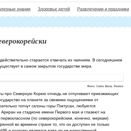
лезные знания
Здоровье детей
Развлечения и праздники
еверокорейски
ействительно старается отвечать их чаяниям. В сегодняшнем
существует в самом закрытом государстве мира.
Фото: Carlos Barria, Reuters
акты про Северную Корею отнюдь не отпугивают приезжающих
государство на планете за свежими ощущениями от
рательно топчут склоны горы Пэктусан, любуются
Ариран на стадионе имени Первого мая и глазеют на
первоклассном (по северокорейским, конечно, меркам)
ерянной во времени стране то, что он доступен не только
ДР, и поэтому является едва ли не единственной