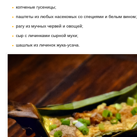
копченые гусеницы;
паштеты из любых насекомых со специями и белым вином;
рагу из мучных червей и овощей;
сыр с личинками сырной мухи;
шашлык из личинок жука-усача.