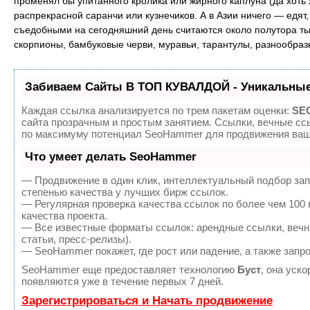
променял бы упитанного кролика или жирного каплуна (да хоть 
распрекрасной саранчи или кузнечиков. А в Азии ничего — едят,
съедобными на сегодняшний день считаются около полутора тыс
скорпионы, бамбуковые черви, муравьи, тарантулы, разнообразн
Забиваем Сайты В ТОП КУВАЛДОЙ - Уникальные
Каждая ссылка анализируется по трем пакетам оценки:
SEO
сайта прозрачным и простым занятием. Ссылки, вечные ссы
по максимуму потенциал SeoHammer для продвижения ваше
Что умеет делать SeoHammer
— Продвижение в один клик, интеллектуальный подбор зап
степенью качества у лучших бирж ссылок.
— Регулярная проверка качества ссылок по более чем 100
качества проекта.
— Все известные форматы ссылок: арендные ссылки, вечны
статьи, пресс-релизы).
— SeoHammer покажет, где рост или падение, а также запр
SeoHammer еще предоставляет технологию
Буст
, она уск
появляются уже в течение первых 7 дней.
Зарегистрироваться и Начать продвижение