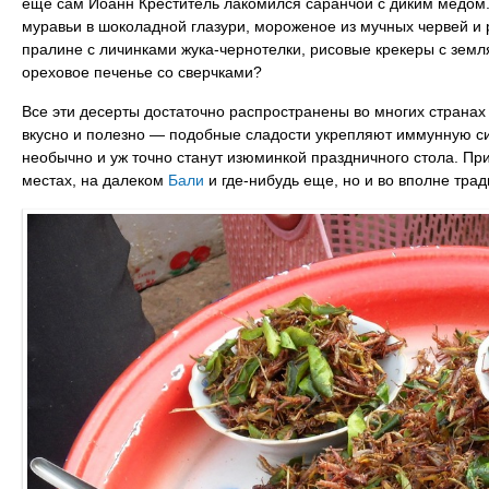
еще сам Иоанн Креститель лакомился саранчой с диким медом.
муравьи в шоколадной глазури, мороженое из мучных червей и 
пралине с личинками жука-чернотелки, рисовые крекеры с зем
ореховое печенье со сверчками?
Все эти десерты достаточно распространены во многих странах 
вкусно и полезно — подобные сладости укрепляют иммунную си
необычно и уж точно станут изюминкой праздничного стола. При
местах, на далеком
Бали
и где-нибудь еще, но и во вполне тра