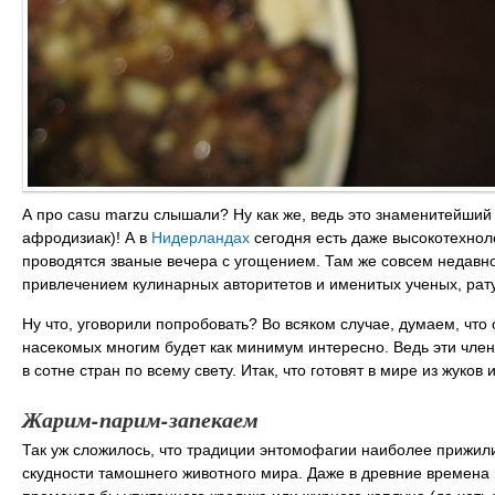
А про сasu marzu слышали? Ну как же, ведь это знаменитейший
афродизиак)! А в
Нидерландах
сегодня есть даже высокотехно
проводятся званые вечера с угощением. Там же совсем недавн
привлечением кулинарных авторитетов и именитых ученых, рат
Ну что, уговорили попробовать? Во всяком случае, думаем, что
насекомых многим будет как минимум интересно. Ведь эти член
в сотне стран по всему свету. Итак, что готовят в мире из жуков 
Жарим-парим-запекаем
Так уж сложилось, что традиции энтомофагии наиболее прижилис
скудности тамошнего животного мира. Даже в древние времена 