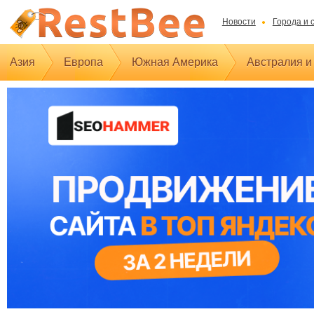
Новости
Города и 
Азия
Европа
Южная Америка
Австралия и