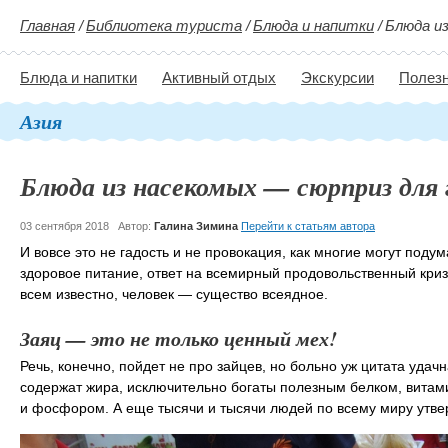
Главная
/
Библиотека туриста
/
Блюда и напитки
/
Блюда из
Блюда и напитки
Активный отдых
Экскурсии
Полезн
Азия
Блюда из насекомых — сюрприз для 
03 сентября 2018
Автор:
Галина Зимина
Перейти к статьям автора
И вовсе это не гадость и не провокация, как многие могут поду
здоровое питание, ответ на всемирный продовольственный кризи
всем известно, человек — существо всеядное.
Заяц — это не только ценный мех!
Речь, конечно, пойдет не про зайцев, но больно уж цитата удач
содержат жира, исключительно богаты полезным белком, вита
и фосфором. А еще тысячи и тысячи людей по всему миру утверж