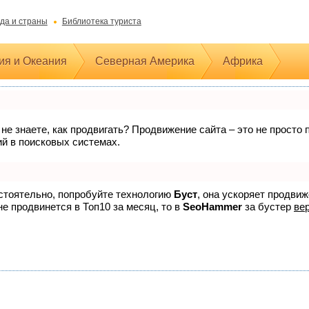
да и страны
Библиотека туриста
ия и Океания
Северная Америка
Африка
 не знаете, как продвигать? Продвижение сайта – это не прост
ий в поисковых системах.
остоятельно, попробуйте технологию
Буст
, она ускоряет продви
не продвинется в Топ10 за месяц, то в
SeoHammer
за бустер
вер