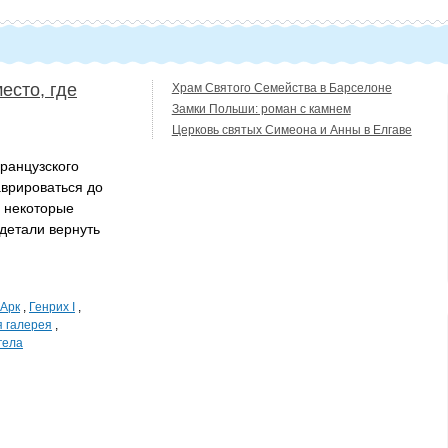
есто, где
Храм Святого Семейства в Барселоне
Замки Польши: роман с камнем
Церковь святых Симеона и Анны в Елгаве
ранцузского
врироваться до
, некоторые
 детали вернуть
'Арк
,
Генрих I
,
я галерея
,
гела