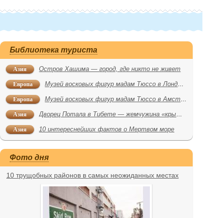
Библиотека туриста
Азия
Остров Хашима — город, где никто не живет
Европа
Музей восковых фигур мадам Тюссо в Лондоне
Европа
Музей восковых фигур мадам Тюссо в Амстердаме
Азия
Дворец Потала в Тибете — жемчужина «крыши мира»
Азия
10 интереснейших фактов о Мертвом море
Фото дня
10 трущобных районов в самых неожиданных местах