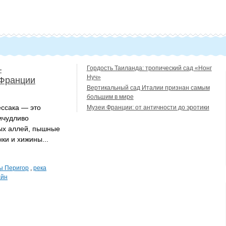
—
Гордость Таиланда: тропический сад «Нонг
Нуч»
Франции
Вертикальный сад Италии признан самым
большим в мире
ссака — это
Музеи Франции: от античности до эротики
ичудливо
ых аллей, пышные
ки и хижины...
ы Перигор
,
река
айн