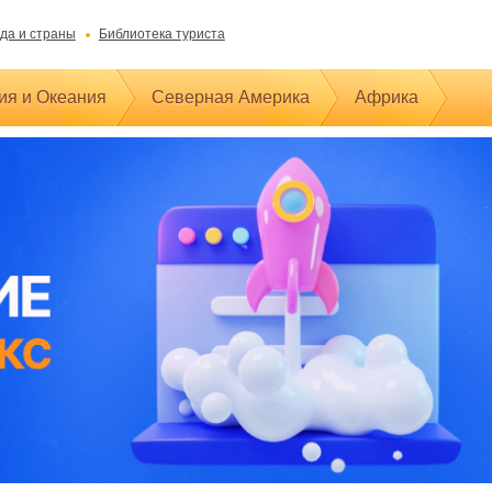
да и страны
Библиотека туриста
ия и Океания
Северная Америка
Африка