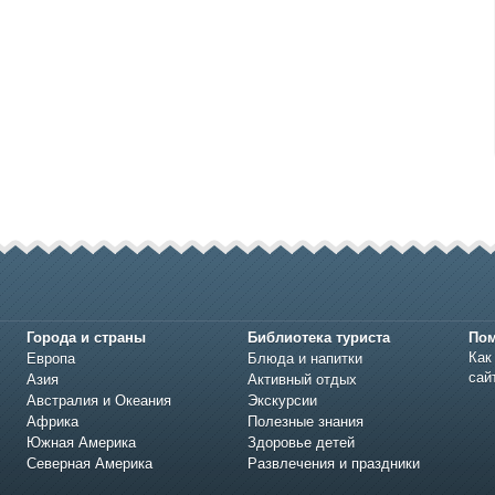
Города и страны
Библиотека туриста
По
Как
Европа
Блюда и напитки
сай
Азия
Активный отдых
Австралия и Океания
Экскурсии
Африка
Полезные знания
Южная Америка
Здоровье детей
Северная Америка
Развлечения и праздники