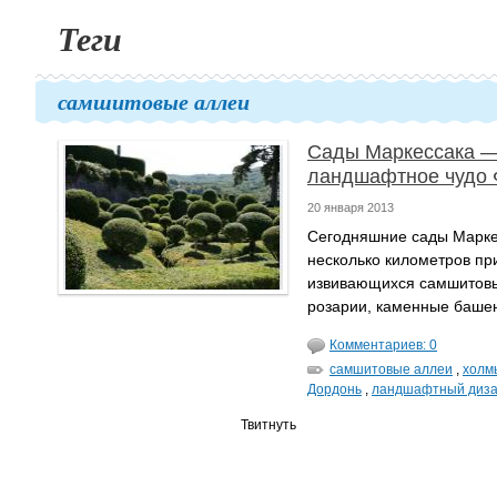
Теги
самшитовые аллеи
Сады Маркессака 
ландшафтное чудо 
20 января 2013
Сегодняшние сады Марке
несколько километров пр
извивающихся самшитов
розарии, каменные башен
Комментариев: 0
самшитовые аллеи
,
холм
Дордонь
,
ландшафтный диз
Твитнуть