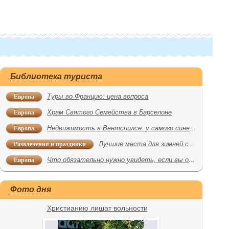
Библиотека туриста
Европа
Туры во Францию: цена вопроса
Европа
Храм Святого Семейства в Барселоне
Европа
Недвижимость в Вентспилсе: у самого синего моря
Развлечения и праздники
Лучшие места для зимней свадьбы
Европа
Что обязательно нужно увидеть, если вы оказались в Италии: архитектура
Фото дня
Христианию лишат вольности