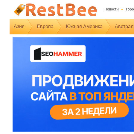
Новости
Горо
Азия
Европа
Южная Америка
Австрал