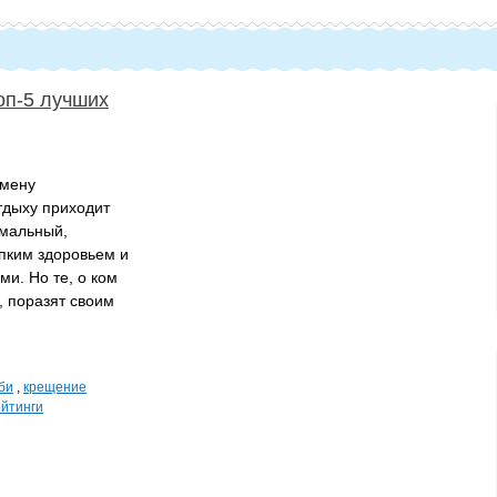
оп-5 лучших
смену
тдыху приходит
емальный,
пким здоровьем и
и. Но те, о ком
е, поразят своим
би
,
крещение
йтинги