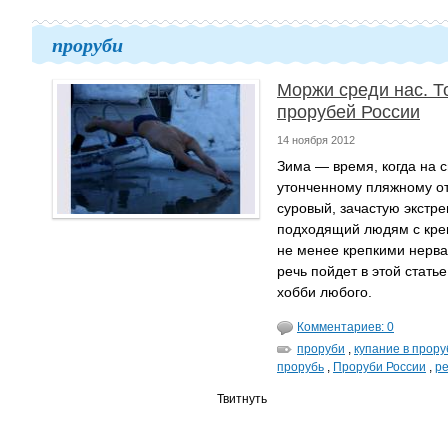
проруби
Моржи среди нас. Т
прорубей России
14 ноября 2012
Зима — время, когда на 
утонченному пляжному о
суровый, зачастую экстр
подходящий людям с кре
не менее крепкими нервам
речь пойдет в этой стать
хобби любого.
Комментариев: 0
проруби
,
купание в прору
прорубь
,
Проруби России
,
ре
Твитнуть