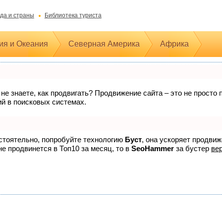
да и страны
Библиотека туриста
ия и Океания
Северная Америка
Африка
 не знаете, как продвигать? Продвижение сайта – это не прост
ий в поисковых системах.
остоятельно, попробуйте технологию
Буст
, она ускоряет продви
не продвинется в Топ10 за месяц, то в
SeoHammer
за бустер
вер