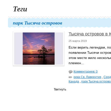
Теги
парк Тысяча островов
Тысяча островов в 
25 марта 2019
Если верить легендам, п
появлении Тысячи острово
этом месте жило несколь
племен...
Комментариев: 0
река Св. Лаврентия
,
Серд
Канада
,
парк Тысяча острово
Твитнуть