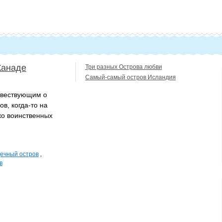
Канаде
Три разных Острова любви
Самый-самый остров Исландия
овествующим о
в, когда-то на
ко воинственных
ечный остров
,
в