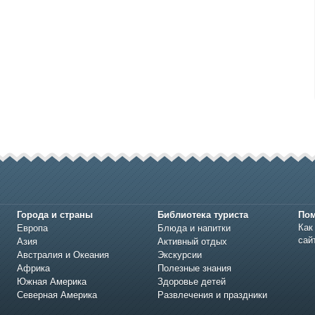
Города и страны
Библиотека туриста
По
Как
Европа
Блюда и напитки
сай
Азия
Активный отдых
Австралия и Океания
Экскурсии
Африка
Полезные знания
Южная Америка
Здоровье детей
Северная Америка
Развлечения и праздники