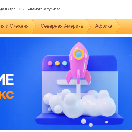
да и страны
Библиотека туриста
ия и Океания
Северная Америка
Африка