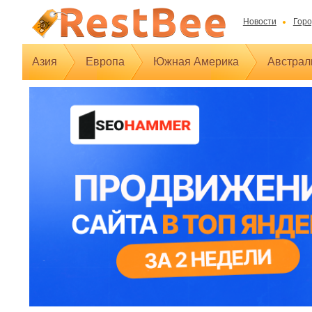
Новости
Горо
Азия
Европа
Южная Америка
Австрал