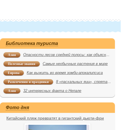
Библиотека туриста
Азия
Опасности лесов средней полосы: как объяснить волку, что вы – не северный олень
Полезные знания
Самые необычные растения в мире
Европа
Как выжить во время зомби-апокалипсиса
Развлечения и праздники
8 «пасхальных яиц», спрятанных по всему миру
Азия
32 интересных факта о Непале
Фото дня
Китайский пляж превратят в гигантский дьюти-фри