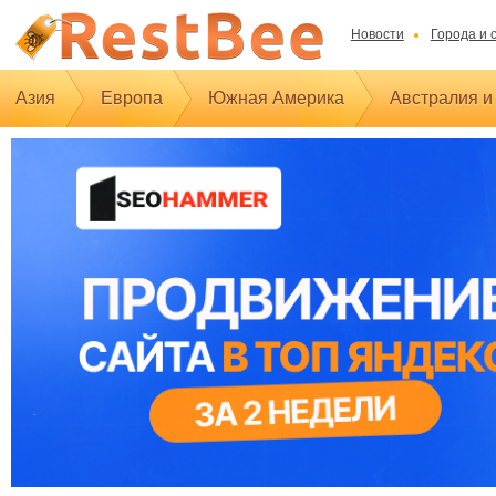
Новости
Города и 
Азия
Европа
Южная Америка
Австралия и