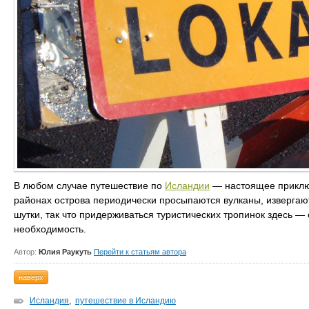
В любом случае путешествие по
Исландии
— настоящее приключ
районах острова периодически просыпаются вулканы, извергаю
шутки, так что придерживаться туристических тропинок здесь —
необходимость.
Автор:
Юлия Раукуть
Перейти к статьям автора
наверх
Исландия
,
путешествие в Исландию