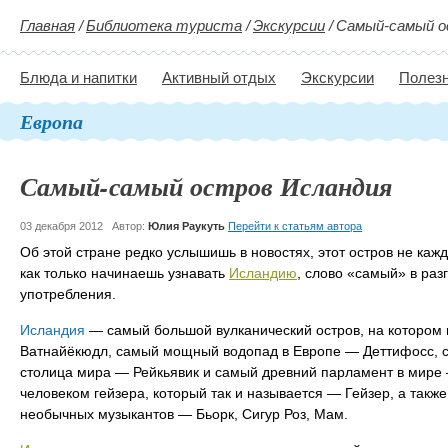
Главная
/
Библиотека туриста
/
Экскурсии
/
Самый-самый о
Блюда и напитки
Активный отдых
Экскурсии
Полезн
Европа
Самый-самый остров Исландия
03 декабря 2012
Автор:
Юлия Раукуть
Перейти к статьям автора
Об этой стране редко услышишь в новостях, этот остров не каж
как только начинаешь узнавать
Исландию
, слово «самый» в раз
употребления.
Исландия
— самый большой вулканический остров, на котором
Ватнайёкюдл, самый мощный водопад в Европе — Деттифосс, с
столица мира — Рейкьявик и самый древний парламент в мире 
человеком гейзера, который так и называется — Гейзер, а так
необычных музыкантов — Бьорк, Сигур Роз, Мам.