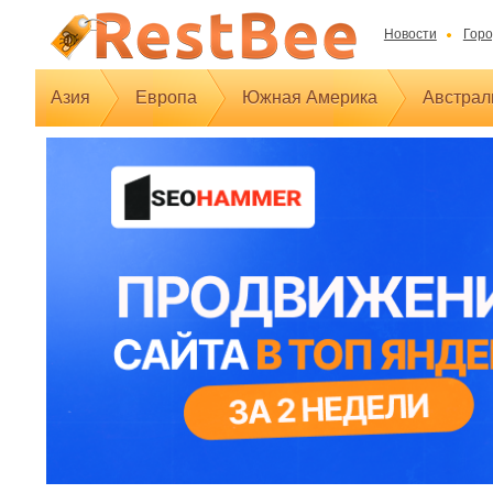
Новости
Горо
Азия
Европа
Южная Америка
Австрал