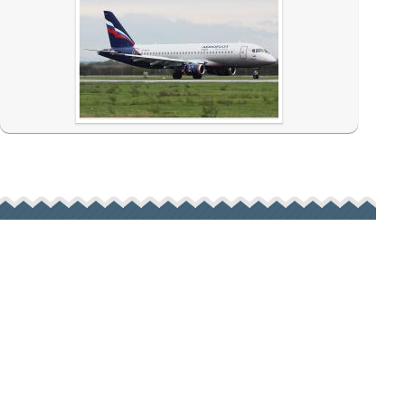
мощь
 зарегистрироваться на
те?