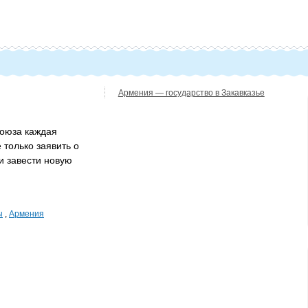
Армения — государство в Закавказье
Союза каждая
 только заявить о
и завести новую
ы
,
Армения