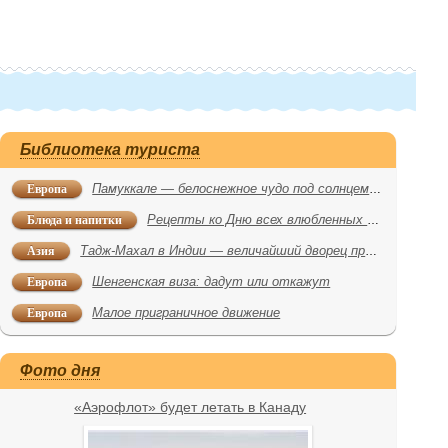
Библиотека туриста
Европа
Памуккале — белоснежное чудо под солнцем Турции
Блюда и напитки
Рецепты ко Дню всех влюбленных из разных стран
Азия
Тадж-Махал в Индии — величайший дворец правителя мира
Европа
Шенгенская виза: дадут или откажут
Европа
Малое приграничное движение
Фото дня
«Аэрофлот» будет летать в Канаду