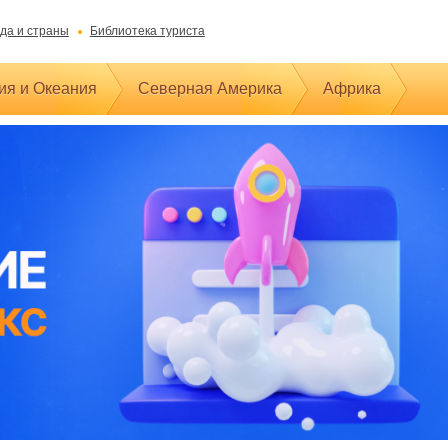
да и страны
Библиотека туриста
ия и Океания
Северная Америка
Африка